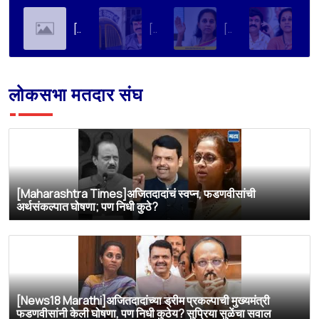
[Soha Ali Khan]Supriya Sule on Family, Power & Politics | Soha Ali Khan | Supriya Sule | All About Her
[Loksatta]संतोष देशमुख हत्या प्रकरण : वाल्मिक कराडची रवानगी नागपूर कारागृहात करण्याची सुप्रिया सुळेंची मागणी
[Dainik Prabhat]‘वाल्मिक कराडला बीड कारागृहातून नागपूरला हलवा’; सुप्रिया सुळेंची मुख्यमंत्र्यांकडे मोठी मागणी
[Deshonnati]वाल्मिक कराडला बीड कारागृहातून नागपूरला हलवणार? सुप्रिया सुळे यांची मुख्यमंत्र्यांकडे मोठी मागणी
लोकसभा मतदार संघ
[Maharashtra Times]अजितदादांचं स्वप्न, फडणवीसांची
अर्थसंकल्पात घोषणा; पण निधी कुठे?
[News18 Marathi]अजितदादांच्या ड्रीम प्रकल्पाची मुख्यमंत्री
फडणवीसांनी केली घोषणा, पण निधी कुठेय? सुप्रिया सुळेंचा सवाल