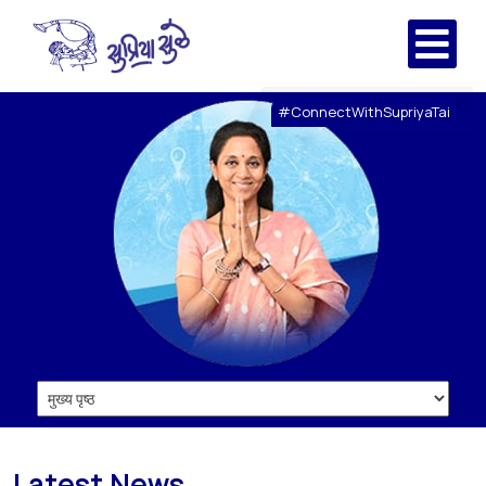
#ConnectWithSupriyaTai
Latest News