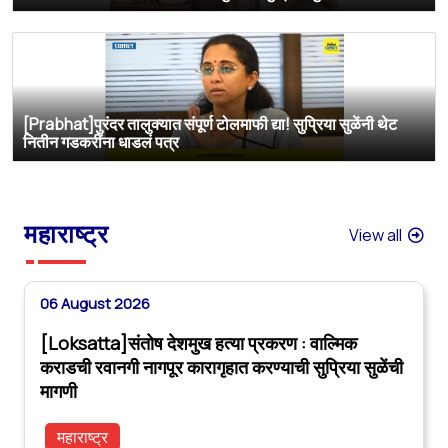
[Prabhat]पुरंदर तालुक्यात संपूर्ण टोलमाफी द्या! सुप्रिया सुळेंनी थेट
नितीन गडकरींना धाडलं पत्र
महाराष्ट्र
View all
06 August 2026
[Loksatta]संतोष देशमुख हत्या प्रकरण : वाल्मिक
कराडची रवानगी नागपूर कारागृहात करण्याची सुप्रिया सुळेंची
मागणी
महाराष्ट्र