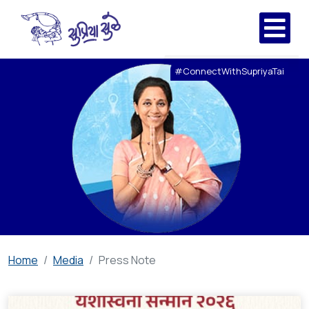
#ConnectWithSupriyaTai
Home
Media
Press Note