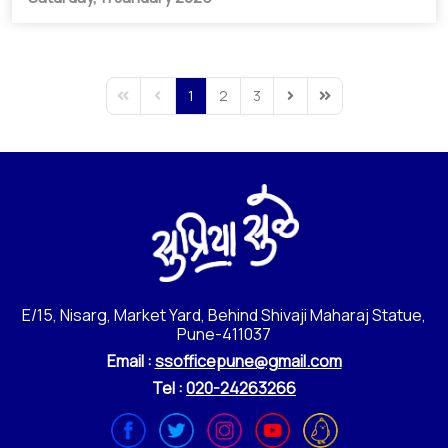
1
2
3
First Page
Previous Page
Next Page
Last Page
E/15, Nisarg, Market Yard, Behind Shivaji Maharaj Statue,
Pune-411037
Email :
ssofficepune@gmail.com
Tel :
020-24263266