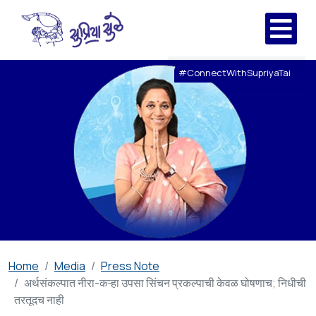
#ConnectWithSupriyaTai
Home
Media
Press Note
अर्थसंकल्पात नीरा-कऱ्हा उपसा सिंचन प्रकल्पाची केवळ घोषणाच; निधीची
तरतूदच नाही