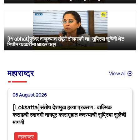
[Prabhat]पुरंदर तालुक्यात संपूर्ण टोलमाफी द्या! सुप्रिया सुळेंनी थेट
नितीन गडकरींना धाडलं पत्र
महाराष्ट्र
View all
06 August 2026
[Loksatta]संतोष देशमुख हत्या प्रकरण : वाल्मिक
कराडची रवानगी नागपूर कारागृहात करण्याची सुप्रिया सुळेंची
मागणी
महाराष्ट्र