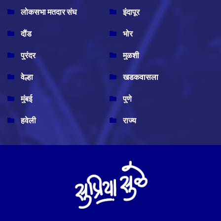
लोकसभा मतदार संघ
इंदापूर
दौंड
भोर
पुरंदर
मुळशी
वेल्हा
खडकवासला
मुंबई
पुणे
हवेली
राज्य