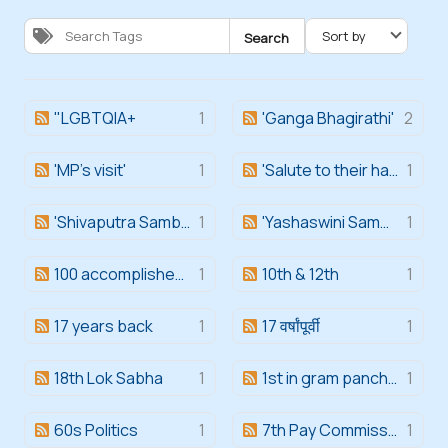
Search
"LGBTQIA+
1
'Ganga Bhagirathi'
2
'MP's visit'
1
'Salute to their hard work'
1
'Shivaputra Sambhaji'
1
'Yashaswini Samman Award'
1
100 accomplished women
1
10th & 12th
1
17 years back
1
17 वर्षांपूर्वी
1
18th Lok Sabha
1
1st in gram panchayat
1
60s Politics
1
7th Pay Commission
1