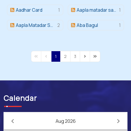
Aadhar Card
1
Aapla matadar sangh aapla abhiman
1
Aapla Matadar Sangh Aapla Abhiman
2
Aba Bagul
1
1
2
3
First Page
Previous Page
Next Page
Last Page
Calendar
Aug 2026