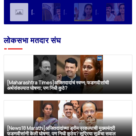
[Soha Ali Khan]Supriya Sule on Family, Power & Politics | Soha Ali Khan | Supriya Sule | All About Her
[Loksatta]संतोष देशमुख हत्या प्रकरण : वाल्मिक कराडची रवानगी नागपूर कारागृहात करण्याची सुप्रिया सुळेंची मागणी
[Dainik Prabhat]‘वाल्मिक कराडला बीड कारागृहातून नागपूरला हलवा’; सुप्रिया सुळेंची मुख्यमंत्र्यांकडे मोठी मागणी
[Deshonnati]वाल्मिक कराडला बीड कारागृहातून नागपूरला हलवणार? सुप्रिया सुळे यांची मुख्यमंत्र्यांकडे मोठी मागणी
लोकसभा मतदार संघ
[Maharashtra Times]अजितदादांचं स्वप्न, फडणवीसांची
अर्थसंकल्पात घोषणा; पण निधी कुठे?
[News18 Marathi]अजितदादांच्या ड्रीम प्रकल्पाची मुख्यमंत्री
फडणवीसांनी केली घोषणा, पण निधी कुठेय? सुप्रिया सुळेंचा सवाल