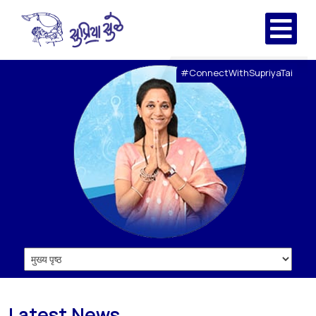
#ConnectWithSupriyaTai
Latest News