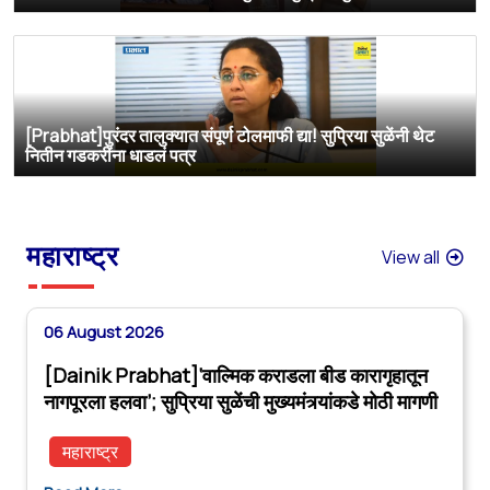
[Prabhat]पुरंदर तालुक्यात संपूर्ण टोलमाफी द्या! सुप्रिया सुळेंनी थेट
नितीन गडकरींना धाडलं पत्र
महाराष्ट्र
View all
06 August 2026
[Dainik Prabhat]‘वाल्मिक कराडला बीड कारागृहातून
नागपूरला हलवा’; सुप्रिया सुळेंची मुख्यमंत्र्यांकडे मोठी मागणी
महाराष्ट्र