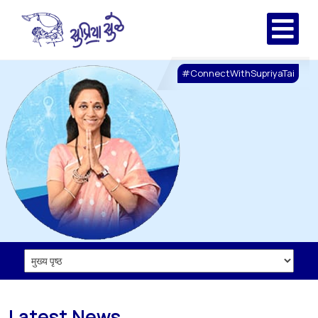
#ConnectWithSupriyaTai
Latest News