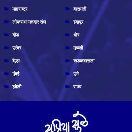
महाराष्ट्र
बारामती
लोकसभा मतदार संघ
इंदापूर
दौंड
भोर
पुरंदर
मुळशी
वेल्हा
खडकवासला
मुंबई
पुणे
हवेली
राज्य