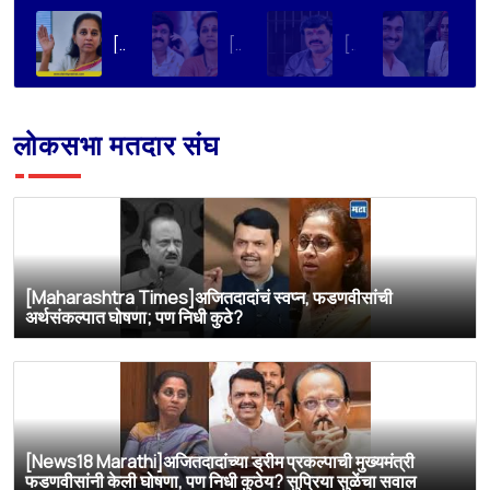
[Dainik Prabhat]‘वाल्मिक कराडला बीड कारागृहातून नागपूरला हलवा’; सुप्रिया सुळेंची मुख्यमंत्र्यांकडे मोठी मागणी
[Deshonnati]वाल्मिक कराडला बीड कारागृहातून नागपूरला हलवणार? सुप्रिया सुळे यांची मुख्यमंत्र्यांकडे मोठी मागणी
[TV9 Marathi]मोठी बातमी! वाल्मिक कराडच्या अडचणी वाढल्या? सुप्रिया सुळेंच्या त्या ट्विटने मोठी खळबळ, कराडला आता थेट…
[Sakal]वाल्मिक कराडला बीडच्या जेलमध्ये विशेष सुविधा; खासदार सुप्रिया सुळेंनी मुख्यमंत्र्यांकडे केली मोठी मागणी
लोकसभा मतदार संघ
[Maharashtra Times]अजितदादांचं स्वप्न, फडणवीसांची
अर्थसंकल्पात घोषणा; पण निधी कुठे?
[News18 Marathi]अजितदादांच्या ड्रीम प्रकल्पाची मुख्यमंत्री
फडणवीसांनी केली घोषणा, पण निधी कुठेय? सुप्रिया सुळेंचा सवाल