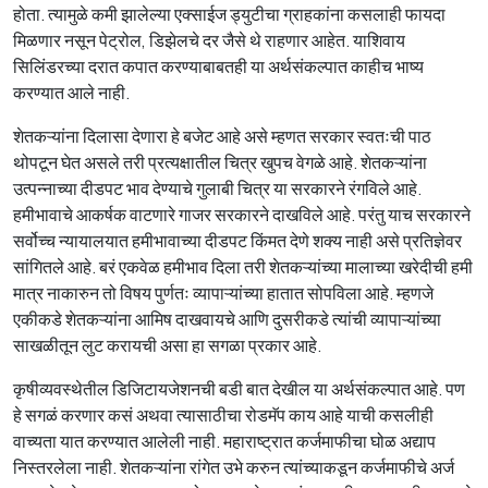
होता. त्यामुळे कमी झालेल्या एक्साईज ड्युटीचा ग्राहकांना कसलाही फायदा
मिळणार नसून पेट्रोल, डिझेलचे दर जैसे थे राहणार आहेत. याशिवाय
सिलिंडरच्या दरात कपात करण्याबाबतही या अर्थसंकल्पात काहीच भाष्य
करण्यात आले नाही.
शेतकऱ्यांना दिलासा देणारा हे बजेट आहे असे म्हणत सरकार स्वतःची पाठ
थोपटून घेत असले तरी प्रत्यक्षातील चित्र खुपच वेगळे आहे. शेतकऱ्यांना
उत्पन्नाच्या दीडपट भाव देण्याचे गुलाबी चित्र या सरकारने रंगविले आहे.
हमीभावाचे आकर्षक वाटणारे गाजर सरकारने दाखविले आहे. परंतु याच सरकारने
सर्वोच्च न्यायालयात हमीभावाच्या दीडपट किंमत देणे शक्य नाही असे प्रतिज्ञेवर
सांगितले आहे. बरं एकवेळ हमीभाव दिला तरी शेतकऱ्यांच्या मालाच्या खरेदीची हमी
मात्र नाकारुन तो विषय पुर्णतः व्यापाऱ्यांच्या हातात सोपविला आहे. म्हणजे
एकीकडे शेतकऱ्यांना आमिष दाखवायचे आणि दुसरीकडे त्यांची व्यापाऱ्यांच्या
साखळीतून लुट करायची असा हा सगळा प्रकार आहे.
कृषीव्यवस्थेतील डिजिटायजेशनची बडी बात देखील या अर्थसंकल्पात आहे. पण
हे सगळं करणार कसं अथवा त्यासाठीचा रोडमॅप काय आहे याची कसलीही
वाच्यता यात करण्यात आलेली नाही. महाराष्ट्रात कर्जमाफीचा घोळ अद्याप
निस्तरलेला नाही. शेतकऱ्यांना रांगेत उभे करुन त्यांच्याकडून कर्जमाफीचे अर्ज