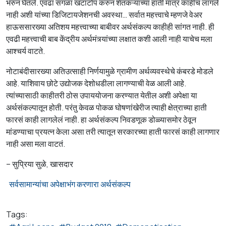
भरुन घेतले. एवढा सगळा खटाटोप करुन शेतकऱ्यांच्या हाती मात्र काहीच लागले
नाही अशी यांच्या डिजिटायजेशनची अवस्था… सर्वात महत्त्वाचे म्हणजे वेअर
हाऊससारख्या अतिशय महत्त्वाच्या बाबीवर अर्थसंकल्प काहीही सांगत नाही. ही
एवढी महत्त्वाची बाब केंद्रीय अर्थमंत्र्यांच्या लक्षात कशी आली नाही याचेच मला
आश्चर्य वाटते.
नोटाबंदीसारख्या अतिउत्साही निर्णयामुळे ग्रामीण अर्थव्यवस्थेचे कंबरडे मोडले
आहे. याशिवाय छोटे उद्योजक देशोधडीला लागण्याची वेळ आली आहे.
त्यांच्यासाठी काहीतरी ठोस उपाययोजना करण्यात येतील अशी अपेक्षा या
अर्थसंकल्पातून होती. परंतु केवळ पोकळ घोषणांखेरीज त्याही क्षेत्राच्या हाती
फारसं काही लागलेलं नाही. हा अर्थसंकल्प निवडणूक डोळ्यासमोर ठेवून
मांडण्याचा प्रयत्न केला असा तरी त्यातून सरकारच्या हाती फारसं काही लागणार
नाही असा मला वाटतं.
– सुप्रिया सुळे, खासदार
सर्वसामान्यांचा अपेक्षाभंग करणारा अर्थसंकल्प
Tags: