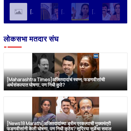
[Soha Ali Khan]Supriya Sule on Family, Power & Politics | Soha Ali Khan | Supriya Sule | All About Her
[Loksatta]संतोष देशमुख हत्या प्रकरण : वाल्मिक कराडची रवानगी नागपूर कारागृहात करण्याची सुप्रिया सुळेंची मागणी
[Dainik Prabhat]‘वाल्मिक कराडला बीड कारागृहातून नागपूरला हलवा’; सुप्रिया सुळेंची मुख्यमंत्र्यांकडे मोठी मागणी
[Deshonnati]वाल्मिक कराडला बीड कारागृहातून नागपूरला हलवणार? सुप्रिया सुळे यांची मुख्यमंत्र्यांकडे मोठी मागणी
लोकसभा मतदार संघ
[Maharashtra Times]अजितदादांचं स्वप्न, फडणवीसांची
अर्थसंकल्पात घोषणा; पण निधी कुठे?
[News18 Marathi]अजितदादांच्या ड्रीम प्रकल्पाची मुख्यमंत्री
फडणवीसांनी केली घोषणा, पण निधी कुठेय? सुप्रिया सुळेंचा सवाल