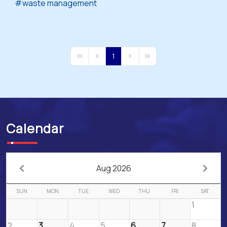
waste management
1
First Page
Previous Page
Next Page
Last Page
Calendar
Aug 2026
SUN
MON
TUE
WED
THU
FRI
SAT
1
2
3
4
5
6
7
8