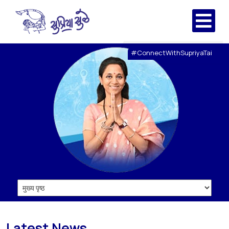
#ConnectWithSupriyaTai
Latest News