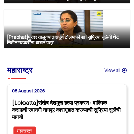
[Prabhat]पुरंदर तालुक्यात संपूर्ण टोलमाफी द्या! सुप्रिया सुळेंनी थेट
नितीन गडकरींना धाडलं पत्र
महाराष्ट्र
View all
06 August 2026
[Loksatta]संतोष देशमुख हत्या प्रकरण : वाल्मिक
कराडची रवानगी नागपूर कारागृहात करण्याची सुप्रिया सुळेंची
मागणी
महाराष्ट्र