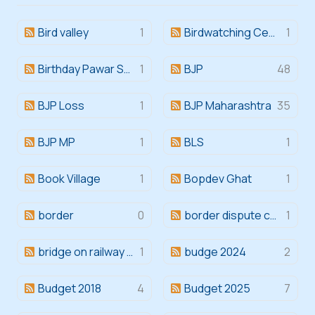
Bird valley
1
Birdwatching Center Indapur
1
Birthday Pawar Saheb
1
BJP
48
BJP Loss
1
BJP Maharashtra
35
BJP MP
1
BLS
1
Book Village
1
Bopdev Ghat
1
border
0
border dispute case
1
bridge on railway track
1
budge 2024
2
Budget 2018
4
Budget 2025
7