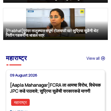
[Prabhat]पुरंदर तालुक्यात संपूर्ण टोलमाफी द्या! सुप्रिया सुळेंनी थेट
नितीन गडकरींना धाडलं पत्र
महाराष्ट्र
View all
09 August 2026
[Aapla Mahanagar]FCRA ला आमचा विरोध, विधेयक
JPC कडे पाठवावे; सुप्रिया सुळेंची सरकारकडे मागणी
महाराष्ट्र