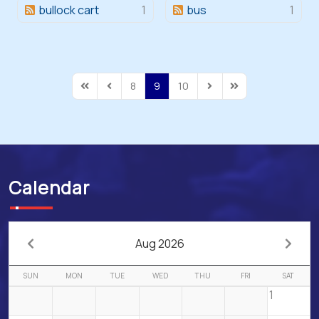
bullock cart
1
bus
1
8
9
10
First Page
Previous Page
Next Page
Last Page
Calendar
Aug 2026
SUN
MON
TUE
WED
THU
FRI
SAT
1