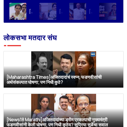
[Aapla Mahanagar]FCRA ला आमचा विरोध, विधेयक JPC कडे पाठवावे; सुप्रिया सुळेंची सरकारकडे मागणी
[NavaRashtra]काँग्रेसच्या ‘गुंगी गुडिया’ टीकेवर सुप्रिया सुळेंची पहिली प्रतिक्रिया,
[Maharashtra Times]शरद पवारांच्या पक्षाचे सर्व 8 खासदार पंतप्रधान मोदींची भेट घेणार, सुप्रिया सुळेंची माहिती
[NDTV Marathi]खासदार सुप्रिया सुळे यांची पत्रकार परिषद LIVE
लोकसभा मतदार संघ
[Maharashtra Times]अजितदादांचं स्वप्न, फडणवीसांची
अर्थसंकल्पात घोषणा; पण निधी कुठे?
[News18 Marathi]अजितदादांच्या ड्रीम प्रकल्पाची मुख्यमंत्री
फडणवीसांनी केली घोषणा, पण निधी कुठेय? सुप्रिया सुळेंचा सवाल