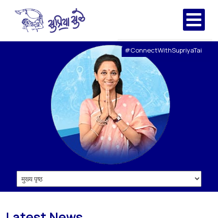
#ConnectWithSupriyaTai
Latest News