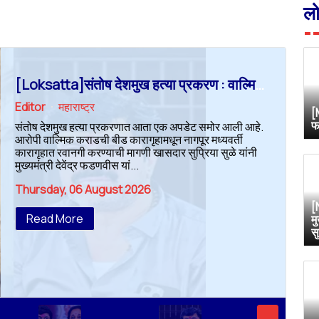
ल
[Loksatta]संतोष देशमुख हत्या प्रकरण : वाल्मिक कराडची रवानगी नागपूर कारागृहात करण्याची सुप्रिया सुळेंची मागणी
Editor
महाराष्ट्र
[
फ
संतोष देशमुख हत्या प्रकरणात आता एक अपडेट समोर आली आहे.
आरोपी वाल्मिक कराडची बीड कारागृहामधून नागपूर मध्यवर्ती
कारागृहात रवानगी करण्याची मागणी खासदार सुप्रिया सुळे यांनी
मुख्यमंत्री देवेंद्र फडणवीस यां...
Thursday, 06 August 2026
[
Read More
म
स