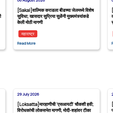
06 August 2026
[Sakal]वाल्मिक कराडला बीडच्या जेलमध्ये विशेष
ी
सुविधा; खासदार सुप्रिया सुळेंनी मुख्यमंत्र्यांकडे
केली मोठी मागणी
महाराष्ट्र
Read More
29 July 2026
[Loksatta]मारहाणीची 'एसआयटी' चौकशी हवी;
विरोधकांची लोकसभेत मागणी, मोदी-शहांवर टीका