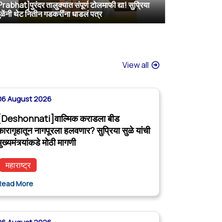
Prabhat]पुरंदर तालुक्यात संपूर्ण टोलमाफी द्या! सुप्रिया
[Sakal]वाल्मिक कराडला बीडच्या जेलमध्ये विशेष सुविधा; खासदार सुप्रिया सुळेंनी मुख्यमंत्र्यांकडे केली मोठी मागणी
[ABP MAJHA]वाल्मिक कराडला नागपूर कारागृहात पाठवा, पोलिसांवरही गुन्हे दाखल करा; सुप्रिया सुळेंची CM फडणवीसांकडे मागणी
[ABP MAJHA]दी. बा. पाटील विमानतळ नावासाठी दिल्लीत सर्वपक्षीय खासदार एकवटले
ुळेंनी थेट नितीन गडकरींना धाडलं पत्र
View all
06 August 2026
[Deshonnati]वाल्मिक कराडला बीड
कारागृहातून नागपूरला हलवणार? सुप्रिया सुळे यांची
ुख्यमंत्र्यांकडे मोठी मागणी
महाराष्ट्र
Read More