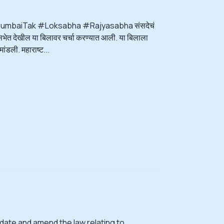
Live #MumbaiTak #Loksabha #Rajyasabha संसदेचं
भेत देखील या बिलावर चर्चा करण्यात आली. या बिलाला
ंडली. महाराष्ट...
idate and amend the law relating to