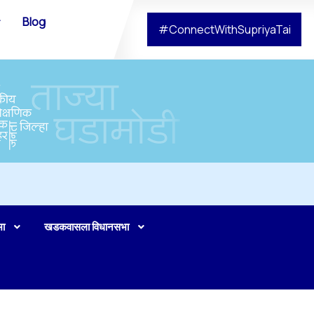
Blog
#ConnectWithSupriyaTai
भा
खडकवासला विधानसभा