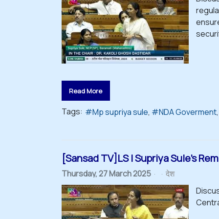
regula
ensure
securi
Read More
Tags:
Mp supriya sule
NDA Goverment
[Sansad TV]LS | Supriya Sule's Rema
Thursday, 27 March 2025
देश
Discus
Centra