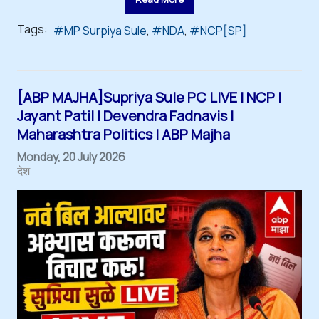
Tags:
MP Surpiya Sule
NDA
NCP[SP]
[ABP MAJHA]Supriya Sule PC LIVE | NCP |
Jayant Patil | Devendra Fadnavis |
Maharashtra Politics | ABP Majha
Monday, 20 July 2026
देश