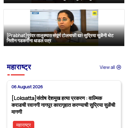
[Prabhat]पुरंदर तालुक्यात संपूर्ण टोलमाफी द्या! सुप्रिया सुळेंनी थेट
नितीन गडकरींना धाडलं पत्र
महाराष्ट्र
View all
06 August 2026
[Loksatta]संतोष देशमुख हत्या प्रकरण : वाल्मिक
कराडची रवानगी नागपूर कारागृहात करण्याची सुप्रिया सुळेंची
मागणी
महाराष्ट्र