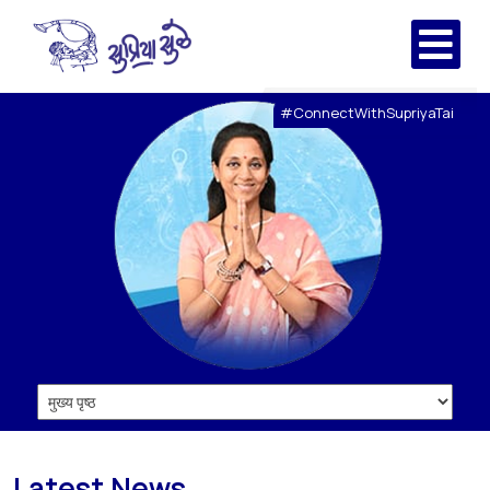
#ConnectWithSupriyaTai
Latest News