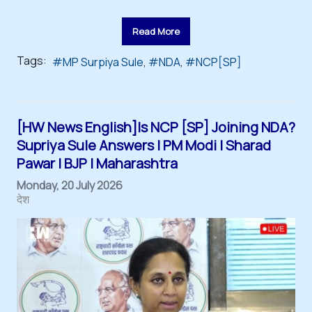
Read More
Tags:
MP Surpiya Sule
NDA
NCP[SP]
[HW News English]Is NCP [SP] Joining NDA?
Supriya Sule Answers | PM Modi | Sharad
Pawar | BJP | Maharashtra
Monday, 20 July 2026
देश