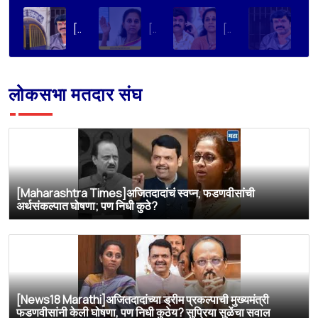
[Loksatta]संतोष देशमुख हत्या प्रकरण : वाल्मिक कराडची रवानगी नागपूर कारागृहात करण्याची सुप्रिया सुळेंची मागणी
[Dainik Prabhat]‘वाल्मिक कराडला बीड कारागृहातून नागपूरला हलवा’; सुप्रिया सुळेंची मुख्यमंत्र्यांकडे मोठी मागणी
[Deshonnati]वाल्मिक कराडला बीड कारागृहातून नागपूरला हलवणार? सुप्रिया सुळे यांची मुख्यमंत्र्यांकडे मोठी मागणी
[TV9 Marathi]मोठी बातमी! वाल्मिक कराडच्या अडचणी वाढल्या? सुप्रिया सुळेंच्या त्या ट्विटने मोठी खळबळ, कराडला आता थेट…
लोकसभा मतदार संघ
[Maharashtra Times]अजितदादांचं स्वप्न, फडणवीसांची
अर्थसंकल्पात घोषणा; पण निधी कुठे?
[News18 Marathi]अजितदादांच्या ड्रीम प्रकल्पाची मुख्यमंत्री
फडणवीसांनी केली घोषणा, पण निधी कुठेय? सुप्रिया सुळेंचा सवाल