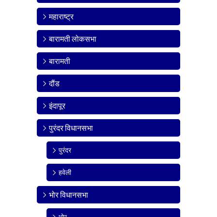
महाराष्ट्र
बारामती लोकसभा
बारामती
दौंड
इंदापूर
पुरंदर विधानसभा
पुरंदर
हवेली
भोर विधानसभा
भोर