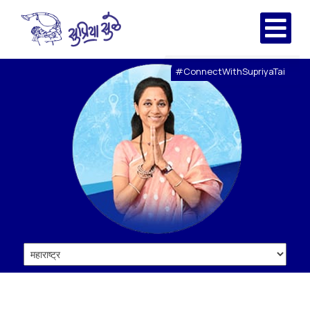
#ConnectWithSupriyaTai