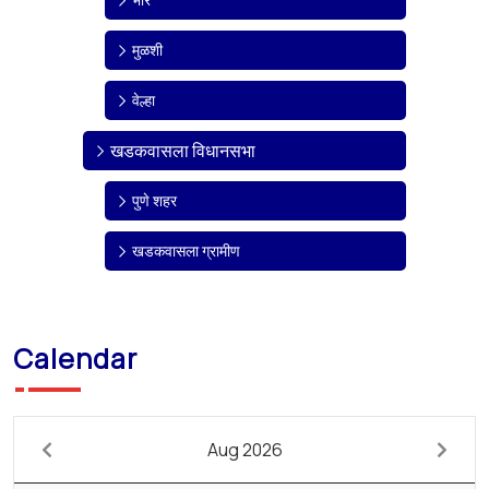
मुळशी
वेल्हा
खडकवासला विधानसभा
पुणे शहर
खडकवासला ग्रामीण
Calendar
Aug 2026