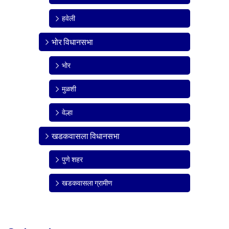
हवेली
भोर विधानसभा
भोर
मुळशी
वेल्हा
खडकवासला विधानसभा
पुणे शहर
खडकवासला ग्रामीण