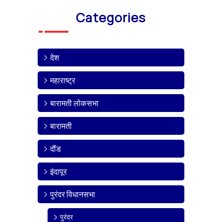
Categories
देश
महाराष्ट्र
बारामती लोकसभा
बारामती
दौंड
इंदापूर
पुरंदर विधानसभा
पुरंदर