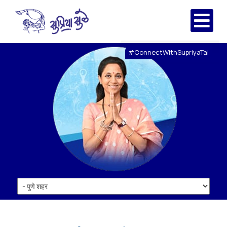
#ConnectWithSupriyaTai