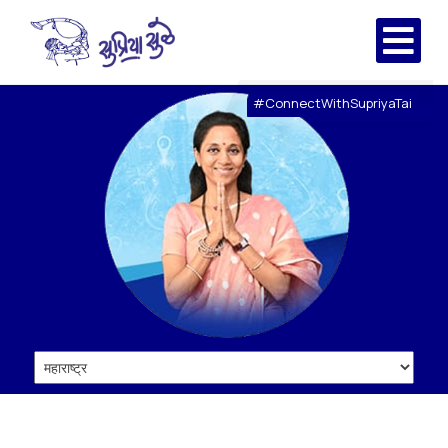
#ConnectWithSupriyaTai