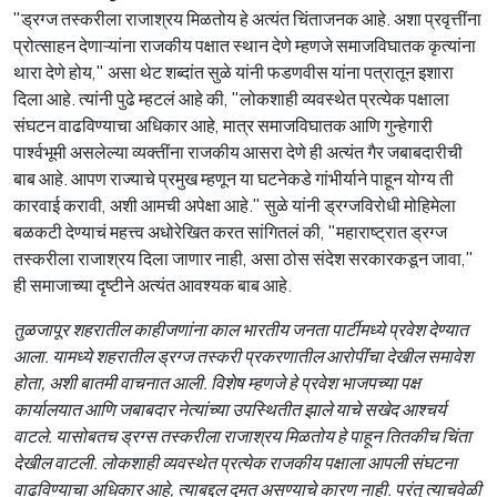
"ड्रग्ज तस्करीला राजाश्रय मिळतोय हे अत्यंत चिंताजनक आहे. अशा प्रवृत्तींना
प्रोत्साहन देणाऱ्यांना राजकीय पक्षात स्थान देणे म्हणजे समाजविघातक कृत्यांना
थारा देणे होय," असा थेट शब्दांत सुळे यांनी फडणवीस यांना पत्रातून इशारा
दिला आहे. त्यांनी पुढे म्हटलं आहे की, "लोकशाही व्यवस्थेत प्रत्येक पक्षाला
संघटन वाढविण्याचा अधिकार आहे, मात्र समाजविघातक आणि गुन्हेगारी
पार्श्वभूमी असलेल्या व्यक्तींना राजकीय आसरा देणे ही अत्यंत गैर जबाबदारीची
बाब आहे. आपण राज्याचे प्रमुख म्हणून या घटनेकडे गांभीर्याने पाहून योग्य ती
कारवाई करावी, अशी आमची अपेक्षा आहे." सुळे यांनी ड्रग्जविरोधी मोहिमेला
बळकटी देण्याचं महत्त्व अधोरेखित करत सांगितलं की, "महाराष्ट्रात ड्रग्ज
तस्करीला राजाश्रय दिला जाणार नाही, असा ठोस संदेश सरकारकडून जावा,"
ही समाजाच्या दृष्टीने अत्यंत आवश्यक बाब आहे.
तुळजापूर शहरातील काहीजणांना काल भारतीय जनता पार्टीमध्ये प्रवेश देण्यात
आला. यामध्ये शहरातील ड्रग्ज तस्करी प्रकरणातील आरोपींंचा देखील समावेश
होता, अशी बातमी वाचनात आली. विशेष म्हणजे हे प्रवेश भाजपच्या पक्ष
कार्यालयात आणि जबाबदार नेत्यांच्या उपस्थितीत झाले याचे सखेद आश्चर्य
वाटले. यासोबतच ड्रग्स तस्करीला राजाश्रय मिळतोय हे पाहून तितकीच चिंता
देखील वाटली. लोकशाही व्यवस्थेत प्रत्येक राजकीय पक्षाला आपली संघटना
वाढविण्याचा अधिकार आहे, त्याबद्दल दुमत असण्याचे कारण नाही. परंतु त्याचवेळी