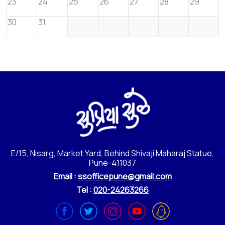
23
24
25
26
27
28
29
30
31
E/15, Nisarg, Market Yard, Behind Shivaji Maharaj Statue,
Pune-411037
Email :
ssofficepune@gmail.com
Tel :
020-24263266