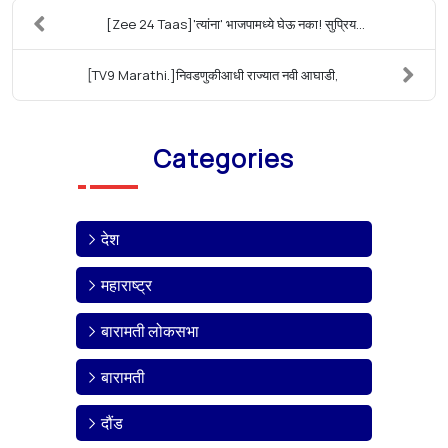
[Zee 24 Taas]'त्यांना' भाजपामध्ये घेऊ नका! सुप्रिय...
[TV9 Marathi.]निवडणुकीआधी राज्यात नवी आघाडी,
Categories
देश
महाराष्ट्र
बारामती लोकसभा
बारामती
दौंड