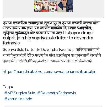
ड्रग्ज तस्करीला राजाश्रय! तुळजापुरात ड्रग्ज तस्करी करणाऱ्यांना
भाजपमध्ये पायघड्या, पक्ष कार्यालयामध्येच दिमाखात पक्षप्रवेश;
सुप्रिया सुळेंकडून थेट फडणवीसांना पत्र | tuljapur drugs
culprit join bjp supriya sule letter to devendra
fadnavis
Supriya Sule Letter to Devendra Fadnavis: सुप्रिया सुळे यांनी
राज्याचे मुख्यमंत्री देवेंद्र फडणवीस यांना पत्र लिहून या प्रकरणाची तातडीने
दखल घेऊन संबंधितांविरुद्ध कठोर कारवाई करण्याची मागणी केली आहे.
https://marathi.abplive.com/news/maharashtra/tuljapur-drugs-culprit-join-bjp-supriya-sule-letter-to-devendra-fadnavis-1399652
Tags:
MP Surpiya Sule
Devendra Fadanavis
karuna munde