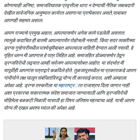
कोणत्याही अनिष्ट, समाजविघातक प्रवृत्तीला थारा न देण्याची नैतिक जबाबदारी
देखील सार्वजनिक आयुष्यात कार्यरत असणाऱ्या प्रत्येकावर असते,याबाबत
आपणही सहमत असाल.
आपण राज्याचे प्रमुख आहात, आपल्यासमोर अनेक कामे पडलेली असतात.
त्यामुळे कदाचित ही बातमी आपल्यापर्यंत पोहोचली नसावी, किंवा सदर व्यक्तीच्या
ड्रग्स गुन्हेगारीमधील पार्श्वभूमीबाबत आपल्याला माहिती देण्यात आली नसावी. हे
गृहित धरुन मी आपणास हे पत्र लिहित आहे. समाजहित डोळ्यासमोर ठेवून
ड्रग्जविरोधी लढ्यात आम्ही सर्वजण आपल्यासोबत आहोत. या संदर्भात मी
यापूर्वीही आपणांस पत्राद्वारे कळविले होते. तुळजापूरमधील या प्रकाराकडे आपण
गांभीर्याने लक्ष घालून संबंधितांविरुद्ध योग्य ती कारवाई कराल, अशी आम्हाला
अपेक्षा आहे. ड्रग्स तस्करीला या
महाराष्ट्र
ात राजाश्रय दिला जाणार नाही
अशा प्रकारचा सकारात्मक संदेश समाजात जाण्यासाठी आणि ड्रग्जविरोधी
मोहिमेला बळकटी मिळावी यासाठी हा विषय अतिशय महत्त्वाचा आहे. याची आपण
योग्य ती दखल अवश्य घ्याल की अपेक्षा आहे.