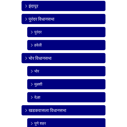
इंदापूर
पुरंदर विधानसभा
पुरंदर
हवेली
भोर विधानसभा
भोर
मुळशी
वेल्हा
खडकवासला विधानसभा
पुणे शहर