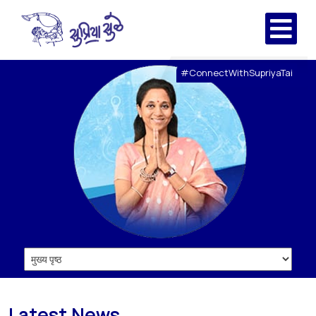
#ConnectWithSupriyaTai
Latest News