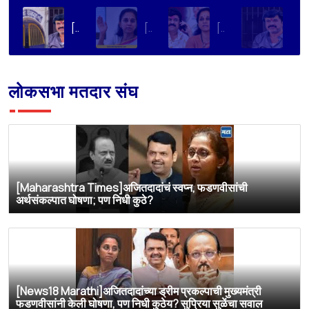
[Loksatta]संतोष देशमुख हत्या प्रकरण : वाल्मिक कराडची रवानगी नागपूर कारागृहात करण्याची सुप्रिया सुळेंची मागणी
[Dainik Prabhat]‘वाल्मिक कराडला बीड कारागृहातून नागपूरला हलवा’; सुप्रिया सुळेंची मुख्यमंत्र्यांकडे मोठी मागणी
[Deshonnati]वाल्मिक कराडला बीड कारागृहातून नागपूरला हलवणार? सुप्रिया सुळे यांची मुख्यमंत्र्यांकडे मोठी मागणी
[TV9 Marathi]मोठी बातमी! वाल्मिक कराडच्या अडचणी वाढल्या? सुप्रिया सुळेंच्या त्या ट्विटने मोठी खळबळ, कराडला आता थेट…
लोकसभा मतदार संघ
[Maharashtra Times]अजितदादांचं स्वप्न, फडणवीसांची
अर्थसंकल्पात घोषणा; पण निधी कुठे?
[News18 Marathi]अजितदादांच्या ड्रीम प्रकल्पाची मुख्यमंत्री
फडणवीसांनी केली घोषणा, पण निधी कुठेय? सुप्रिया सुळेंचा सवाल