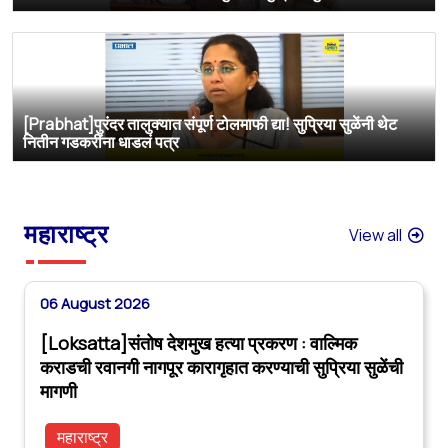
[Prabhat]पुरंदर तालुक्यात संपूर्ण टोलमाफी द्या! सुप्रिया सुळेंनी थेट
नितीन गडकरींना धाडलं पत्र
महाराष्ट्र
View all
06 August 2026
[Loksatta]संतोष देशमुख हत्या प्रकरण : वाल्मिक
कराडची रवानगी नागपूर कारागृहात करण्याची सुप्रिया सुळेंची
मागणी
महाराष्ट्र