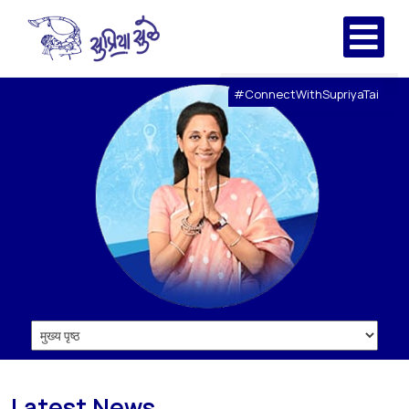
#ConnectWithSupriyaTai
Latest News