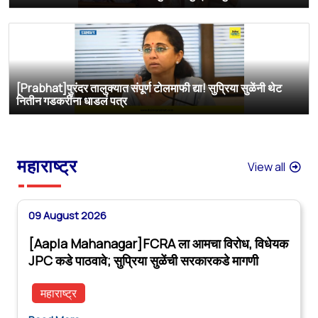
[Prabhat]पुरंदर तालुक्यात संपूर्ण टोलमाफी द्या! सुप्रिया सुळेंनी थेट
नितीन गडकरींना धाडलं पत्र
महाराष्ट्र
View all
09 August 2026
[Aapla Mahanagar]FCRA ला आमचा विरोध, विधेयक
JPC कडे पाठवावे; सुप्रिया सुळेंची सरकारकडे मागणी
महाराष्ट्र