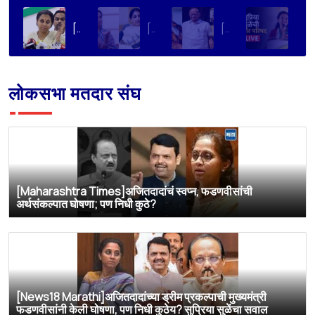
[Aapla Mahanagar]FCRA ला आमचा विरोध, विधेयक JPC कडे पाठवावे; सुप्रिया सुळेंची सरकारकडे मागणी
[NavaRashtra]काँग्रेसच्या ‘गुंगी गुडिया’ टीकेवर सुप्रिया सुळेंची पहिली प्रतिक्रिया,
[Maharashtra Times]शरद पवारांच्या पक्षाचे सर्व 8 खासदार पंतप्रधान मोदींची भेट घेणार, सुप्रिया सुळेंची माहिती
[NDTV Marathi]खासदार सुप्रिया सुळे यांची पत्रकार परिषद LIVE
लोकसभा मतदार संघ
[Maharashtra Times]अजितदादांचं स्वप्न, फडणवीसांची
अर्थसंकल्पात घोषणा; पण निधी कुठे?
[News18 Marathi]अजितदादांच्या ड्रीम प्रकल्पाची मुख्यमंत्री
फडणवीसांनी केली घोषणा, पण निधी कुठेय? सुप्रिया सुळेंचा सवाल