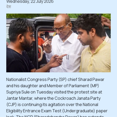
Wednesday, 22 July 2026
देश
Nationalist Congress Party (SP) chief Sharad Pawar
and his daughter and Member of Parliament (MP)
Supriya Sule on Tuesday visited the protest site at
Jantar Mantar, where the Cockroach Janata Party
(CJP) is continuing its agitation over the National
Eligibility Entrance Exam Test (Undergraduate) paper
leak. The NCP (Sharadchandra Pawar) has extende...