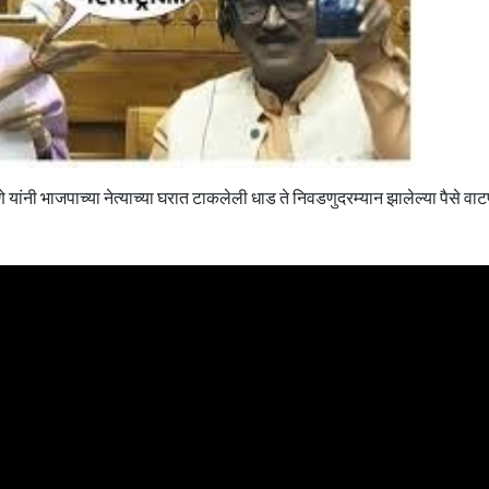
णे यांनी भाजपाच्या नेत्याच्या घरात टाकलेली धाड ते निवडणुदरम्यान झालेल्या पैसे वाट