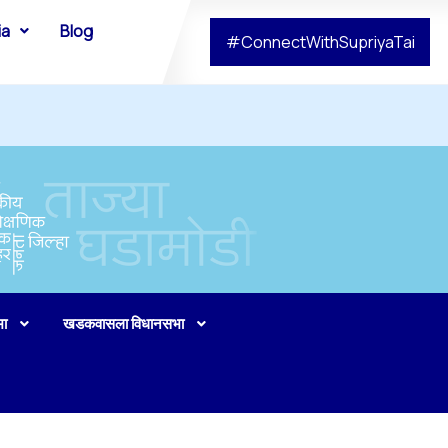
ia
Blog
#ConnectWithSupriyaTai
भा
खडकवासला विधानसभा