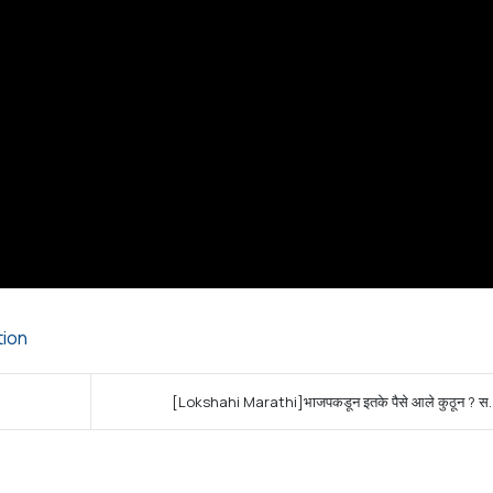
tion
[Lokshahi Marathi]भाजपकडून इतके पैसे आले कुठून ? स..