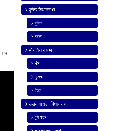
पुरंदर विधानसभा
पुरंदर
हवेली
भोर विधानसभा
पाच्या
भोर
मुळशी
वेल्हा
खडकवासला विधानसभा
पुणे शहर
खडकवासला ग्रामीण