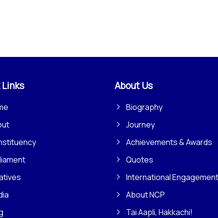
 Links
About Us
me
Biography
out
Journey
stituency
Achievements & Awards
liament
Quotes
iatives
International Engagemen
dia
About NCP
g
Tai Aapli, Hakkachi!