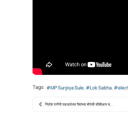
Tags:
MP Surpiya Sule
Lok Sabha
elec
निलेश राणेंनी पकडलेल्या पैशांच्या बॅगांची सीबीआय च...