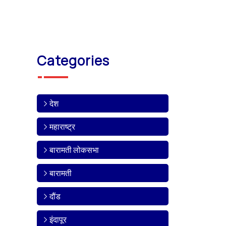
Categories
देश
महाराष्ट्र
बारामती लोकसभा
बारामती
दौंड
इंदापूर