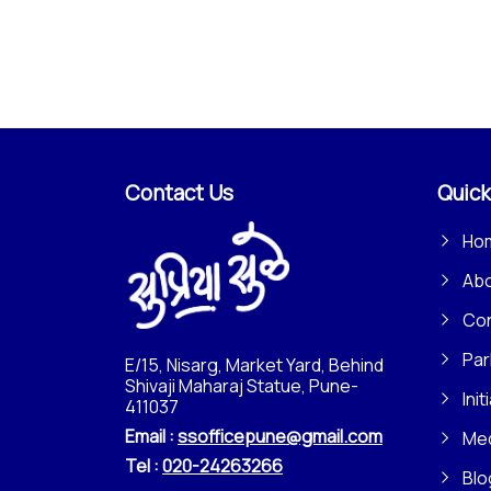
Contact Us
Quick
Ho
Ab
Con
Par
E/15, Nisarg, Market Yard, Behind
Shivaji Maharaj Statue, Pune-
Init
411037
Email :
ssofficepune@gmail.com
Me
Tel :
020-24263266
Blo