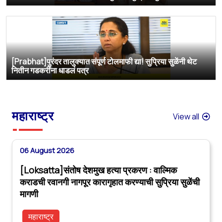
[Prabhat]पुरंदर तालुक्यात संपूर्ण टोलमाफी द्या! सुप्रिया सुळेंनी थेट
नितीन गडकरींना धाडलं पत्र
महाराष्ट्र
View all
06 August 2026
[Loksatta]संतोष देशमुख हत्या प्रकरण : वाल्मिक
कराडची रवानगी नागपूर कारागृहात करण्याची सुप्रिया सुळेंची
मागणी
महाराष्ट्र