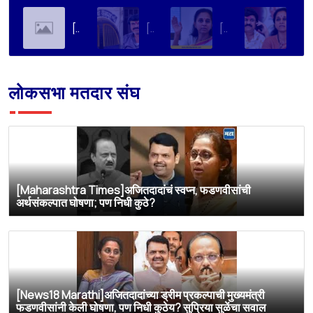
[Soha Ali Khan]Supriya Sule on Family, Power & Politics | Soha Ali Khan | Supriya Sule | All About Her
[Loksatta]संतोष देशमुख हत्या प्रकरण : वाल्मिक कराडची रवानगी नागपूर कारागृहात करण्याची सुप्रिया सुळेंची मागणी
[Dainik Prabhat]‘वाल्मिक कराडला बीड कारागृहातून नागपूरला हलवा’; सुप्रिया सुळेंची मुख्यमंत्र्यांकडे मोठी मागणी
[Deshonnati]वाल्मिक कराडला बीड कारागृहातून नागपूरला हलवणार? सुप्रिया सुळे यांची मुख्यमंत्र्यांकडे मोठी मागणी
लोकसभा मतदार संघ
[Maharashtra Times]अजितदादांचं स्वप्न, फडणवीसांची
अर्थसंकल्पात घोषणा; पण निधी कुठे?
[News18 Marathi]अजितदादांच्या ड्रीम प्रकल्पाची मुख्यमंत्री
फडणवीसांनी केली घोषणा, पण निधी कुठेय? सुप्रिया सुळेंचा सवाल