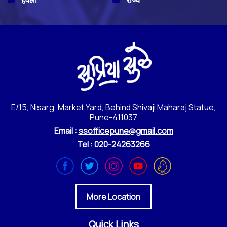
हवेली
राज्य
E/15, Nisarg, Market Yard, Behind Shivaji Maharaj Statue,
Pune-411037
Email :
ssofficepune@gmail.com
Tel :
020-24263266
More Location
Quick Links