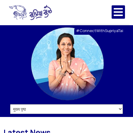
#ConnectWithSupriyaTai
Latest News