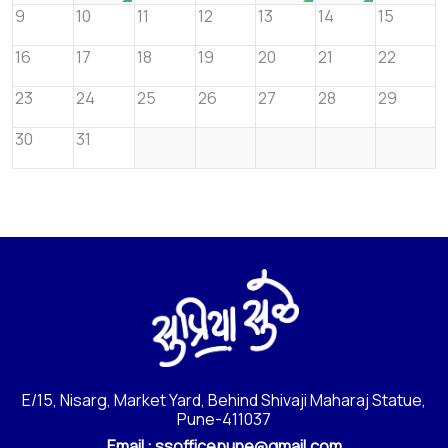
9
10
11
12
13
14
15
16
17
18
19
20
21
22
23
24
25
26
27
28
29
30
31
E/15, Nisarg, Market Yard, Behind Shivaji Maharaj Statue,
Pune-411037
Email :
ssofficepune@gmail.com