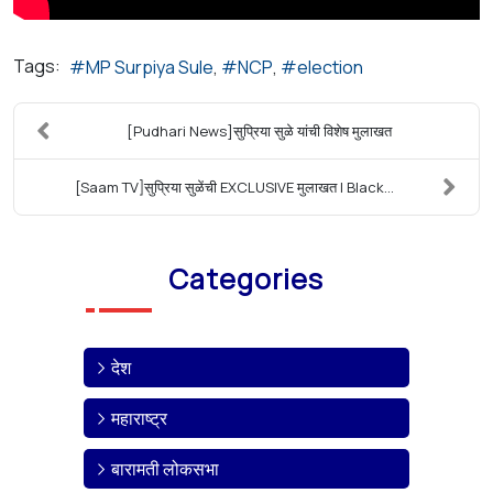
Tags:
MP Surpiya Sule
NCP
election
[Pudhari News]सुप्रिया सुळे यांची विशेष मुलाखत
[Saam TV]सुप्रिया सुळेंची EXCLUSIVE मुलाखत | Black...
Categories
देश
महाराष्ट्र
बारामती लोकसभा