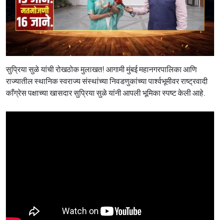
सुप्रिया सुळे यांची रोखठोक मुलाखत! आगामी मुंबई महानगरपालिका आणि
राज्यातील स्थानिक स्वराज्य संस्थांच्या निवडणुकांच्या पार्श्वभूमीवर राष्ट्रवादी
काँग्रेस पक्षाच्या खासदार सुप्रिया सुळे यांनी आपली भूमिका स्पष्ट केली आहे.