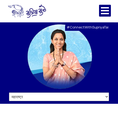
#ConnectWithSupriyaTai