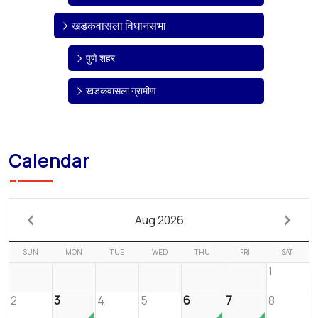
खडकवासला विधानसभा
पुणे शहर
खडकवासला ग्रामीण
Calendar
Aug 2026
SUN
MON
TUE
WED
THU
FRI
SAT
1
2
3
4
5
6
7
8