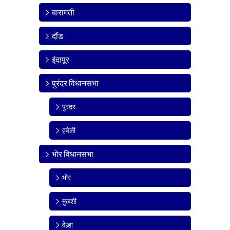
बारामती
दौंड
इंदापूर
पुरंदर विधानसभा
पुरंदर
हवेली
भोर विधानसभा
भोर
मुळशी
वेल्हा