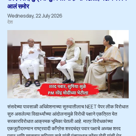
आलं समोर
Wednesday, 22 July 2026
देश
संसदेच्या पावसाळी अधिवेशनाच्या सुरुवातीलाच NEET पेपर लीक विरोधात
सुरु असलेल्या विद्यार्थ्यांच्या आंदोलनामुळे विरोधी पक्षाने एकत्रित येत
सरकारविरोधात आक्रमक भूमिका घेतली आहे. मात्र विरोधकांच्या
एकजुटीदरम्यान राष्ट्रवादी काँग्रेस शरदचंद्र पवार पक्षाचे अध्यक्ष शरद
पवार आणि खासदार सुप्रिया सुळे यांनी पंतप्रधान नरेंद्र मोदी यांची भेट