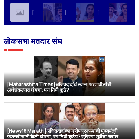
[Soha Ali Khan]Supriya Sule on Family, Power & Politics | Soha Ali Khan | Supriya Sule | All About Her
[Loksatta]संतोष देशमुख हत्या प्रकरण : वाल्मिक कराडची रवानगी नागपूर कारागृहात करण्याची सुप्रिया सुळेंची मागणी
[Dainik Prabhat]‘वाल्मिक कराडला बीड कारागृहातून नागपूरला हलवा’; सुप्रिया सुळेंची मुख्यमंत्र्यांकडे मोठी मागणी
[Deshonnati]वाल्मिक कराडला बीड कारागृहातून नागपूरला हलवणार? सुप्रिया सुळे यांची मुख्यमंत्र्यांकडे मोठी मागणी
लोकसभा मतदार संघ
[Maharashtra Times]अजितदादांचं स्वप्न, फडणवीसांची
अर्थसंकल्पात घोषणा; पण निधी कुठे?
[News18 Marathi]अजितदादांच्या ड्रीम प्रकल्पाची मुख्यमंत्री
फडणवीसांनी केली घोषणा, पण निधी कुठेय? सुप्रिया सुळेंचा सवाल