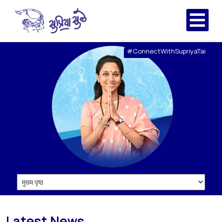
#ConnectWithSupriyaTai
Latest News