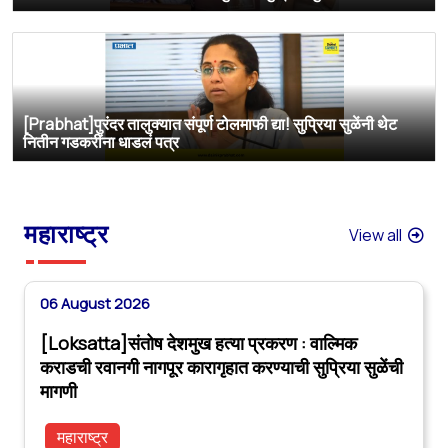
[Prabhat]पुरंदर तालुक्यात संपूर्ण टोलमाफी द्या! सुप्रिया सुळेंनी थेट
नितीन गडकरींना धाडलं पत्र
महाराष्ट्र
View all
06 August 2026
[Loksatta]संतोष देशमुख हत्या प्रकरण : वाल्मिक
कराडची रवानगी नागपूर कारागृहात करण्याची सुप्रिया सुळेंची
मागणी
महाराष्ट्र