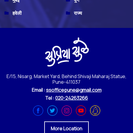
मुंबई
पुणे
हवेली
राज्य
E/15, Nisarg, Market Yard, Behind Shivaji Maharaj Statue,
Pune-411037
Email :
ssofficepune@gmail.com
Tel :
020-24263266
More Location