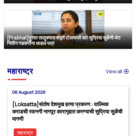
[Prabhat]पुरंदर तालुक्यात संपूर्ण टोलमाफी द्या! सुप्रिया सुळेंनी थेट
नितीन गडकरींना धाडलं पत्र
महाराष्ट्र
View all
06 August 2026
[Loksatta]संतोष देशमुख हत्या प्रकरण : वाल्मिक
कराडची रवानगी नागपूर कारागृहात करण्याची सुप्रिया सुळेंची
मागणी
महाराष्ट्र