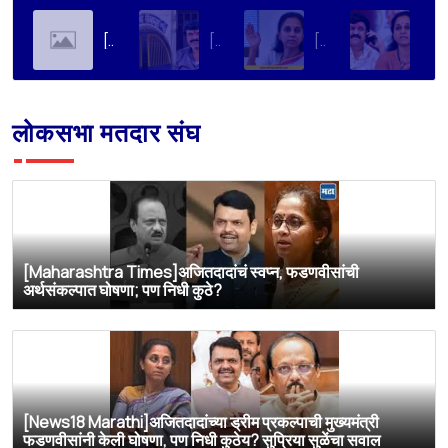
[Soha Ali Khan]Supriya Sule on Family, Power & Politics | Soha Ali Khan | Supriya Sule | All About Her
[Loksatta]संतोष देशमुख हत्या प्रकरण : वाल्मिक कराडची रवानगी नागपूर कारागृहात करण्याची सुप्रिया सुळेंची मागणी
[Dainik Prabhat]‘वाल्मिक कराडला बीड कारागृहातून नागपूरला हलवा’; सुप्रिया सुळेंची मुख्यमंत्र्यांकडे मोठी मागणी
[Deshonnati]वाल्मिक कराडला बीड कारागृहातून नागपूरला हलवणार? सुप्रिया सुळे यांची मुख्यमंत्र्यांकडे मोठी मागणी
लोकसभा मतदार संघ
[Maharashtra Times]अजितदादांचं स्वप्न, फडणवीसांची
अर्थसंकल्पात घोषणा; पण निधी कुठे?
[News18 Marathi]अजितदादांच्या ड्रीम प्रकल्पाची मुख्यमंत्री
फडणवीसांनी केली घोषणा, पण निधी कुठेय? सुप्रिया सुळेंचा सवाल