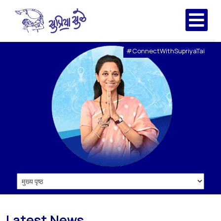
#ConnectWithSupriyaTai
Latest News