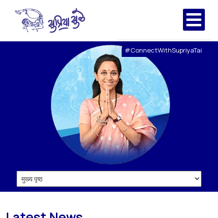
#ConnectWithSupriyaTai
Latest News