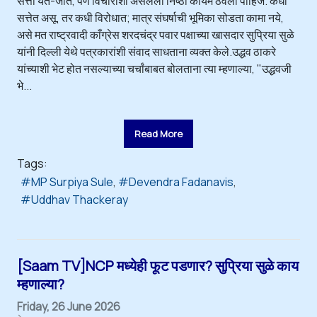
सत्ता येते-जाते, पण विचारांशी असलेली निष्ठा कायम ठेवली पाहिजे. कधी
सत्तेत असू, तर कधी विरोधात; मात्र संघर्षाची भूमिका सोडता कामा नये,
असे मत राष्ट्रवादी काँग्रेस शरदचंद्र पवार पक्षाच्या खासदार सुप्रिया सुळे
यांनी दिल्ली येथे पत्रकारांशी संवाद साधताना व्यक्त केले.उद्धव ठाकरे
यांच्याशी भेट होत नसल्याच्या चर्चांबाबत बोलताना त्या म्हणाल्या, "उद्धवजी
भे...
Read More
Tags:
MP Surpiya Sule
Devendra Fadanavis
Uddhav Thackeray
[Saam TV]NCP मध्येही फूट पडणार? सुप्रिया सुळे काय
म्हणाल्या?
Friday, 26 June 2026