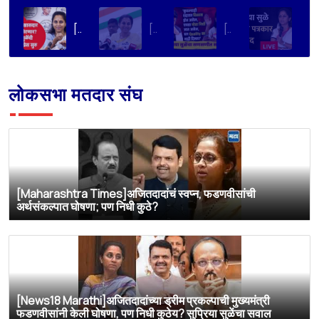
[Mumbai Tak]शरद पवार यांचे खासदार PM नरेंद्र मोदी यांना भेटणार? सुळेंची प्रेस
[Jai Maharashtra News]येत्या सोमवारीआम्ही पंतप्रधान यांची दिल्लीत खासदारांसोबत एकत्र भेट घेणार आहोत
[Saam TV]'शरद पवार गटाचे 8 खासदार PM Modi यांची भेट घेणार', नेमकं कारण काय?
[ABP MAJHA]सुप्रिया सुळे यांची पत्रकार परिषद
लोकसभा मतदार संघ
[Maharashtra Times]अजितदादांचं स्वप्न, फडणवीसांची
अर्थसंकल्पात घोषणा; पण निधी कुठे?
[News18 Marathi]अजितदादांच्या ड्रीम प्रकल्पाची मुख्यमंत्री
फडणवीसांनी केली घोषणा, पण निधी कुठेय? सुप्रिया सुळेंचा सवाल