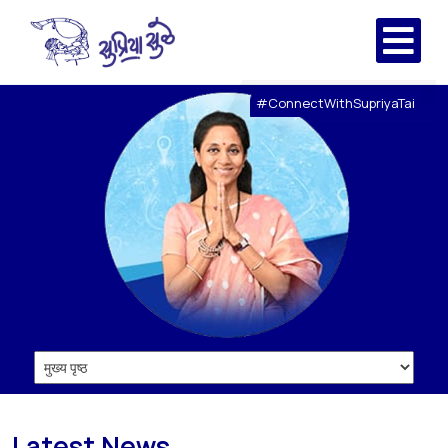
#ConnectWithSupriyaTai
Latest News