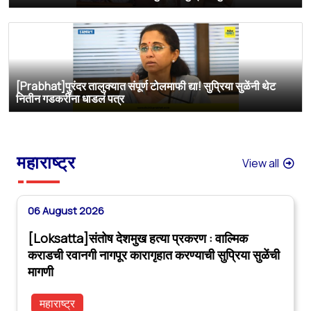
[Prabhat]पुरंदर तालुक्यात संपूर्ण टोलमाफी द्या! सुप्रिया सुळेंनी थेट
नितीन गडकरींना धाडलं पत्र
महाराष्ट्र
View all
06 August 2026
[Loksatta]संतोष देशमुख हत्या प्रकरण : वाल्मिक
कराडची रवानगी नागपूर कारागृहात करण्याची सुप्रिया सुळेंची
मागणी
महाराष्ट्र