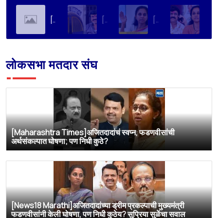
[Soha Ali Khan]Supriya Sule on Family, Power & Politics | Soha Ali Khan | Supriya Sule | All About Her
[Loksatta]संतोष देशमुख हत्या प्रकरण : वाल्मिक कराडची रवानगी नागपूर कारागृहात करण्याची सुप्रिया सुळेंची मागणी
[Dainik Prabhat]‘वाल्मिक कराडला बीड कारागृहातून नागपूरला हलवा’; सुप्रिया सुळेंची मुख्यमंत्र्यांकडे मोठी मागणी
[Deshonnati]वाल्मिक कराडला बीड कारागृहातून नागपूरला हलवणार? सुप्रिया सुळे यांची मुख्यमंत्र्यांकडे मोठी मागणी
लोकसभा मतदार संघ
[Maharashtra Times]अजितदादांचं स्वप्न, फडणवीसांची
अर्थसंकल्पात घोषणा; पण निधी कुठे?
[News18 Marathi]अजितदादांच्या ड्रीम प्रकल्पाची मुख्यमंत्री
फडणवीसांनी केली घोषणा, पण निधी कुठेय? सुप्रिया सुळेंचा सवाल