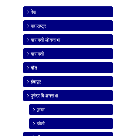
देश
महाराष्ट्र
बारामती लोकसभा
बारामती
दौंड
इंदापूर
पुरंदर विधानसभा
पुरंदर
हवेली