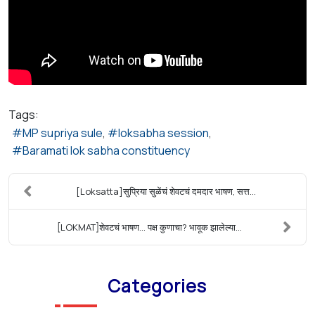
Tags:
MP supriya sule
loksabha session
Baramati lok sabha constituency
[Loksatta]सुप्रिया सुळेंचं शेवटचं दमदार भाषण, सत्त...
[LOKMAT]शेवटचं भाषण... पक्ष कुणाचा? भावूक झालेल्या...
Categories