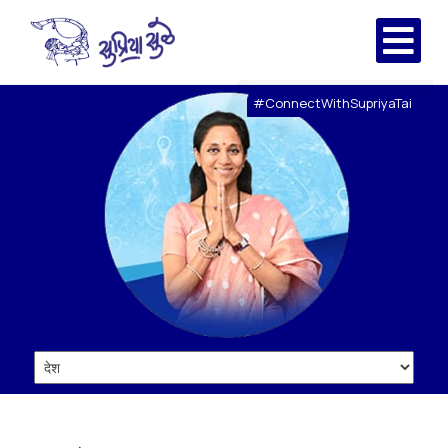
#ConnectWithSupriyaTai