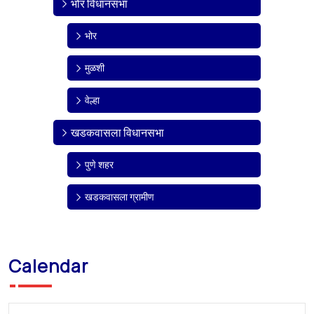
भोर विधानसभा
भोर
मुळशी
वेल्हा
खडकवासला विधानसभा
पुणे शहर
खडकवासला ग्रामीण
Calendar