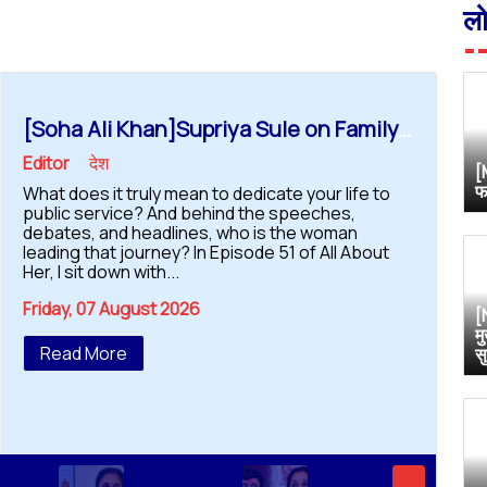
ल
[Soha Ali Khan]Supriya Sule on Family, Power & Politics | Soha Ali Khan | Supriya Sule | All About Her
Editor
देश
[
फ
What does it truly mean to dedicate your life to
public service? And behind the speeches,
debates, and headlines, who is the woman
leading that journey? In Episode 51 of All About
Her, I sit down with...
Friday, 07 August 2026
[
म
Read More
स