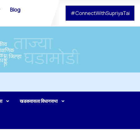
Blog
#ConnectWithSupriyaTai
भा
खडकवासला विधानसभा