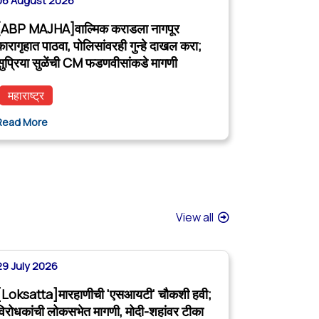
06 August 2026
[ABP MAJHA]वाल्मिक कराडला नागपूर
कारागृहात पाठवा, पोलिसांवरही गुन्हे दाखल करा;
सुप्रिया सुळेंची CM फडणवीसांकडे मागणी
महाराष्ट्र
Read More
View all
29 July 2026
[Loksatta]मारहाणीची 'एसआयटी' चौकशी हवी;
विरोधकांची लोकसभेत मागणी, मोदी-शहांवर टीका