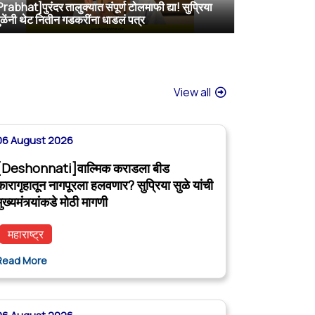
Prabhat]पुरंदर तालुक्यात संपूर्ण टोलमाफी द्या! सुप्रिया
[TV9 Marathi]मोठी बातमी! वाल्मिक कराडच्या अडचणी वाढल्या? सुप्रिया सुळेंच्या त्या ट्विटने मोठी खळबळ, कराडला आता थेट…
[Sakal]वाल्मिक कराडला बीडच्या जेलमध्ये विशेष सुविधा; खासदार सुप्रिया सुळेंनी मुख्यमंत्र्यांकडे केली मोठी मागणी
[ABP MAJHA]वाल्मिक कराडला नागपूर कारागृहात पाठवा, पोलिसांवरही गुन्हे दाखल करा; सुप्रिया सुळेंची CM फडणवीसांकडे मागणी
ुळेंनी थेट नितीन गडकरींना धाडलं पत्र
View all
06 August 2026
[Deshonnati]वाल्मिक कराडला बीड
कारागृहातून नागपूरला हलवणार? सुप्रिया सुळे यांची
ुख्यमंत्र्यांकडे मोठी मागणी
महाराष्ट्र
Read More