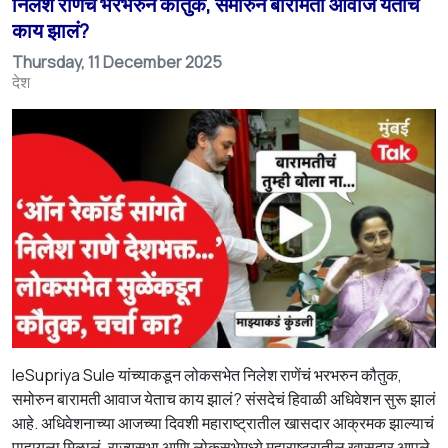
निलेश राणेंचं भरभरुन कौतुक, समोरुन बारामती आवाज येताच
काय झालं?
Thursday, 11 December 2025
देश
leSupriya Sule यांच्याकडून लोकसभेत निलेश राणेंचं भरभरुन कौतुक,
समोरुन बारामती आवाज येताच काय झालं? संसदेचं हिवाळी अधिवेशन सुरू झालं
आहे. अधिवेशनाच्या आजच्या दिवशी महाराष्ट्रातील खासदार आक्रमक झाल्याचं
पाहायला मिळालं. राज्यसभा आणि लोकसभेमध्ये महाराष्ट्रातील खासदार आपले