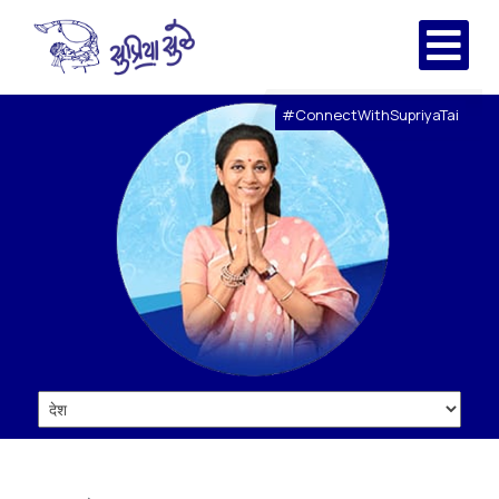
#ConnectWithSupriyaTai