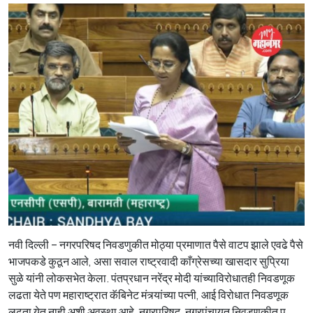
नवी दिल्ली – नगरपरिषद निवडणुकीत मोठ्या प्रमाणात पैसे वाटप झाले एवढे पैसे
भाजपकडे कुठून आले, असा सवाल राष्ट्रवादी काँग्रेसच्या खासदार सुप्रिया
सुळे यांनी लोकसभेत केला. पंतप्रधान नरेंद्र मोदी यांच्याविरोधातही निवडणूक
लढता येते पण महाराष्ट्रात कॅबिनेट मंत्र्यांच्या पत्नी, आई विरोधात निवडणूक
लढता येत नाही अशी अवस्था आहे. नगरपरिषद, नगरपंचायत निवडणुकीत प...