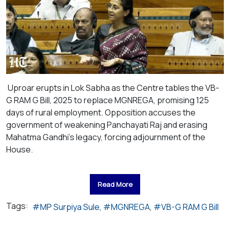
Uproar erupts in Lok Sabha as the Centre tables the VB-
G RAM G Bill, 2025 to replace MGNREGA, promising 125
days of rural employment. Opposition accuses the
government of weakening Panchayati Raj and erasing
Mahatma Gandhi's legacy, forcing adjournment of the
House.
Read More
Tags:
MP Surpiya Sule
MGNREGA
VB-G RAM G Bill