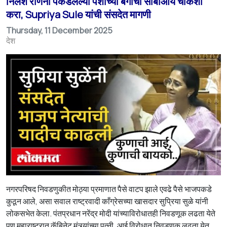
निलेश राणेंनी पकडलेल्या पैशांच्या बॅगांची सीबीआय चौकशी
करा, Supriya Sule यांची संसदेत मागणी
Thursday, 11 December 2025
देश
नगरपरिषद निवडणुकीत मोठ्या प्रमाणात पैसे वाटप झाले एवढे पैसे भाजपकडे
कुठून आले, असा सवाल राष्ट्रवादी काँग्रेसच्या खासदार सुप्रिया सुळे यांनी
लोकसभेत केला. पंतप्रधान नरेंद्र मोदी यांच्याविरोधातही निवडणूक लढता येते
पण महाराष्ट्रात कॅबिनेट मंत्र्यांच्या पत्नी, आई विरोधात निवडणूक लढता येत