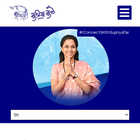
#ConnectWithSupriyaTai