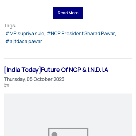
Read More
Tags:
MP supriya sule
NCP President Sharad Pawar
ajitdada pawar
[India Today]Future Of NCP & I.N.D.I.A
Thursday, 05 October 2023
देश