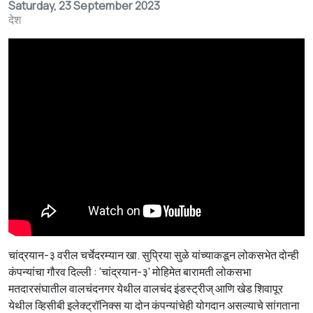
Saturday, 23 September 2023
देश
चांद्रयान-३ वरील चर्चेदरम्यान खा. सुप्रिया सुळे यांच्याकडून लोकसभेत दोन्ही
कंपन्यांचा गौरव दिल्ली : 'चांद्रयान-३' मोहिमेत बारामती लोकसभा
मतदारसंघातील वालचंदनगर येथील वालचंद इंडस्ट्रीज् आणि खेड शिवापूर
येथील व्हिसीबी इलेक्ट्रॉनिक्स या दोन कंपन्यांचेही योगदान असल्याचे सांगताना