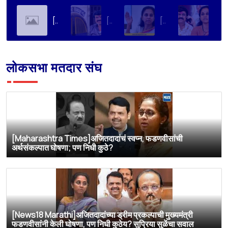
[Soha Ali Khan]Supriya Sule on Family, Power & Politics | Soha Ali Khan | Supriya Sule | All About Her
[Loksatta]संतोष देशमुख हत्या प्रकरण : वाल्मिक कराडची रवानगी नागपूर कारागृहात करण्याची सुप्रिया सुळेंची मागणी
[Dainik Prabhat]‘वाल्मिक कराडला बीड कारागृहातून नागपूरला हलवा’; सुप्रिया सुळेंची मुख्यमंत्र्यांकडे मोठी मागणी
[Deshonnati]वाल्मिक कराडला बीड कारागृहातून नागपूरला हलवणार? सुप्रिया सुळे यांची मुख्यमंत्र्यांकडे मोठी मागणी
लोकसभा मतदार संघ
[Maharashtra Times]अजितदादांचं स्वप्न, फडणवीसांची
अर्थसंकल्पात घोषणा; पण निधी कुठे?
[News18 Marathi]अजितदादांच्या ड्रीम प्रकल्पाची मुख्यमंत्री
फडणवीसांनी केली घोषणा, पण निधी कुठेय? सुप्रिया सुळेंचा सवाल