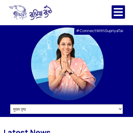
#ConnectWithSupriyaTai
Latest News