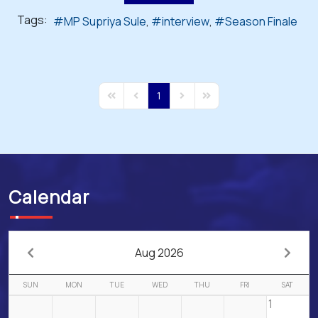
Tags:
MP Supriya Sule
interview
Season Finale
1
First Page
Previous Page
Next Page
Last Page
Calendar
Aug 2026
SUN
MON
TUE
WED
THU
FRI
SAT
1