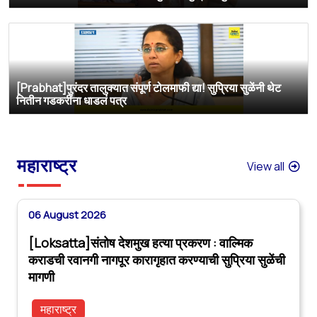
[Prabhat]पुरंदर तालुक्यात संपूर्ण टोलमाफी द्या! सुप्रिया सुळेंनी थेट
नितीन गडकरींना धाडलं पत्र
महाराष्ट्र
View all
06 August 2026
[Loksatta]संतोष देशमुख हत्या प्रकरण : वाल्मिक
कराडची रवानगी नागपूर कारागृहात करण्याची सुप्रिया सुळेंची
मागणी
महाराष्ट्र