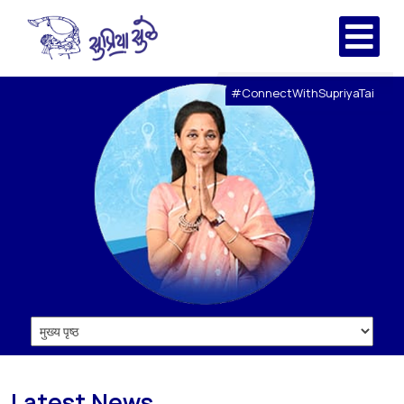
#ConnectWithSupriyaTai
Latest News