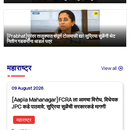
[Prabhat]पुरंदर तालुक्यात संपूर्ण टोलमाफी द्या! सुप्रिया सुळेंनी थेट
नितीन गडकरींना धाडलं पत्र
महाराष्ट्र
View all
09 August 2026
[Aapla Mahanagar]FCRA ला आमचा विरोध, विधेयक
JPC कडे पाठवावे; सुप्रिया सुळेंची सरकारकडे मागणी
महाराष्ट्र