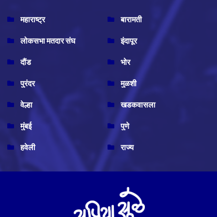
महाराष्ट्र
बारामती
लोकसभा मतदार संघ
इंदापूर
दौंड
भोर
पुरंदर
मुळशी
वेल्हा
खडकवासला
मुंबई
पुणे
हवेली
राज्य