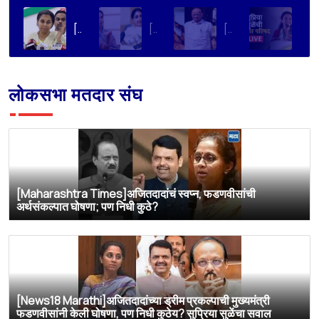
[Aapla Mahanagar]FCRA ला आमचा विरोध, विधेयक JPC कडे पाठवावे; सुप्रिया सुळेंची सरकारकडे मागणी
[NavaRashtra]काँग्रेसच्या ‘गुंगी गुडिया’ टीकेवर सुप्रिया सुळेंची पहिली प्रतिक्रिया,
[Maharashtra Times]शरद पवारांच्या पक्षाचे सर्व 8 खासदार पंतप्रधान मोदींची भेट घेणार, सुप्रिया सुळेंची माहिती
[NDTV Marathi]खासदार सुप्रिया सुळे यांची पत्रकार परिषद LIVE
लोकसभा मतदार संघ
[Maharashtra Times]अजितदादांचं स्वप्न, फडणवीसांची
अर्थसंकल्पात घोषणा; पण निधी कुठे?
[News18 Marathi]अजितदादांच्या ड्रीम प्रकल्पाची मुख्यमंत्री
फडणवीसांनी केली घोषणा, पण निधी कुठेय? सुप्रिया सुळेंचा सवाल