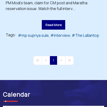
PM Modi's team, claim for CM post and Maratha
reservation issue. Watch the full interv...
Read More
Tags:
mp supriya sule
interview
The Lallantop
1
First Page
Previous Page
Next Page
Last Page
Calendar