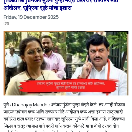
[Bakhar]धनंजय मुंडेंना पुन्हा मंत्री केले तर राज्यभर मोठे
आंदोलन, सुप्रिया सुळे यांचा इशारा
Friday, 19 December 2025
देश
पुणे : Dhanajay Mundheधनंजय मुंडेंना पुन्हा मंत्री केले, तर आम्ही बीडला
जाऊन उपोषण करू आणि राज्यभर मोठे आंदोलन करू असा इशारा राष्ट्रवादी
काॅंग्रेस शरद पवार गटाच्या खासदार सुप्रिया सुळे यांनी दिला आहे. नाशिकच्या
जिल्हा व सत्र न्यायालयाने मंत्री माणिकराव कोकाटे यांना दोषी ठरवत दोन