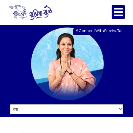
#ConnectWithSupriyaTai