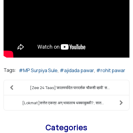
Tags:
MP Surpiya Sule
ajidada pawar
rohit pawar
[Zee 24 Taas]'कालमर्यादेत पारदर्शक चौकशी व्हावी' स...
[Lokmat]सत्तेत एकत्र अन् भावालाच धक्काबुक्की?; सात...
Categories