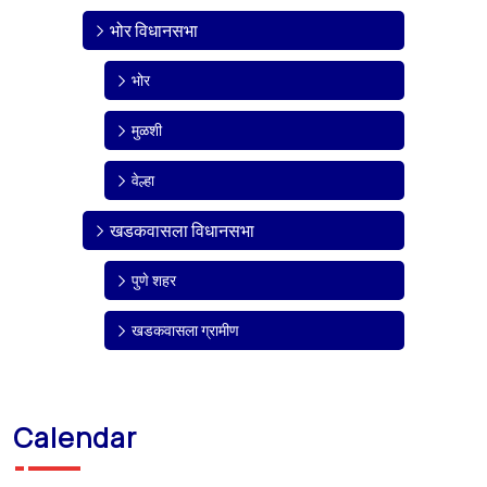
भोर विधानसभा
भोर
मुळशी
वेल्हा
खडकवासला विधानसभा
पुणे शहर
खडकवासला ग्रामीण
Calendar