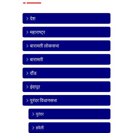
देश
महाराष्ट्र
बारामती लोकसभा
बारामती
दौंड
इंदापूर
पुरंदर विधानसभा
पुरंदर
हवेली