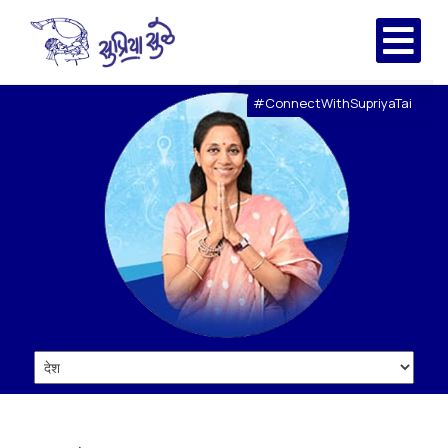
#ConnectWithSupriyaTai