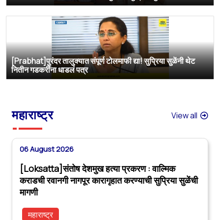
[Prabhat]पुरंदर तालुक्यात संपूर्ण टोलमाफी द्या! सुप्रिया सुळेंनी थेट
नितीन गडकरींना धाडलं पत्र
महाराष्ट्र
View all
06 August 2026
[Loksatta]संतोष देशमुख हत्या प्रकरण : वाल्मिक
कराडची रवानगी नागपूर कारागृहात करण्याची सुप्रिया सुळेंची
मागणी
महाराष्ट्र