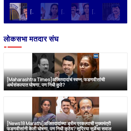
[Loksatta]संतोष देशमुख हत्या प्रकरण : वाल्मिक कराडची रवानगी नागपूर कारागृहात करण्याची सुप्रिया सुळेंची मागणी
[Dainik Prabhat]‘वाल्मिक कराडला बीड कारागृहातून नागपूरला हलवा’; सुप्रिया सुळेंची मुख्यमंत्र्यांकडे मोठी मागणी
[Deshonnati]वाल्मिक कराडला बीड कारागृहातून नागपूरला हलवणार? सुप्रिया सुळे यांची मुख्यमंत्र्यांकडे मोठी मागणी
[TV9 Marathi]मोठी बातमी! वाल्मिक कराडच्या अडचणी वाढल्या? सुप्रिया सुळेंच्या त्या ट्विटने मोठी खळबळ, कराडला आता थेट…
लोकसभा मतदार संघ
[Maharashtra Times]अजितदादांचं स्वप्न, फडणवीसांची
अर्थसंकल्पात घोषणा; पण निधी कुठे?
[News18 Marathi]अजितदादांच्या ड्रीम प्रकल्पाची मुख्यमंत्री
फडणवीसांनी केली घोषणा, पण निधी कुठेय? सुप्रिया सुळेंचा सवाल