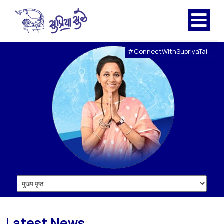
#ConnectWithSupriyaTai
Latest News