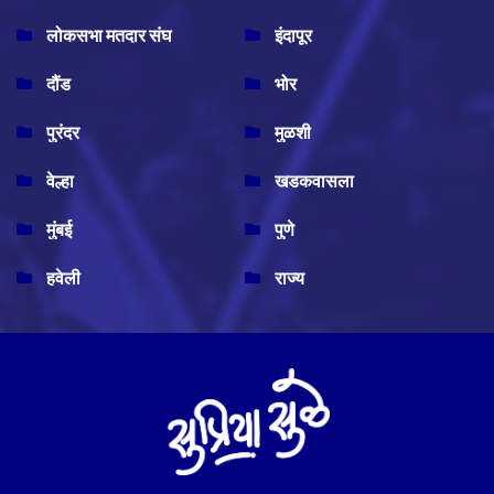
लोकसभा मतदार संघ
इंदापूर
दौंड
भोर
पुरंदर
मुळशी
वेल्हा
खडकवासला
मुंबई
पुणे
हवेली
राज्य