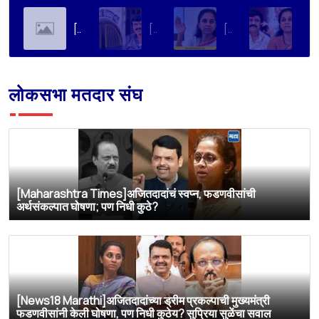
[Soha Ali Khan]Supriya Sule on Family, Power & Politics | Soha Ali Khan | Supriya Sule | All About Her
[Loksatta]संतोष देशमुख हत्या प्रकरण : वाल्मिक कराडची रवानगी नागपूर कारागृहात करण्याची सुप्रिया सुळेंची मागणी
[Dainik Prabhat]‘वाल्मिक कराडला बीड कारागृहातून नागपूरला हलवा’; सुप्रिया सुळेंची मुख्यमंत्र्यांकडे मोठी मागणी
[Deshonnati]वाल्मिक कराडला बीड कारागृहातून नागपूरला हलवणार? सुप्रिया सुळे यांची मुख्यमंत्र्यांकडे मोठी मागणी
लोकसभा मतदार संघ
[Maharashtra Times]अजितदादांचं स्वप्न, फडणवीसांची
अर्थसंकल्पात घोषणा; पण निधी कुठे?
[News18 Marathi]अजितदादांच्या ड्रीम प्रकल्पाची मुख्यमंत्री
फडणवीसांनी केली घोषणा, पण निधी कुठेय? सुप्रिया सुळेंचा सवाल