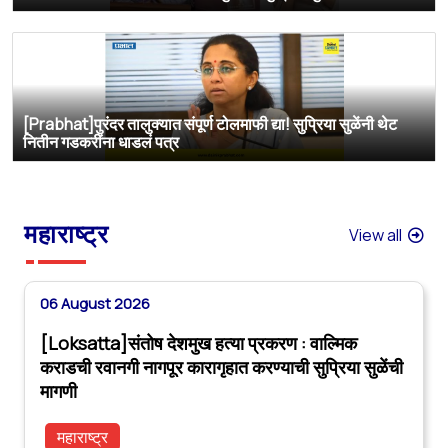
[Prabhat]पुरंदर तालुक्यात संपूर्ण टोलमाफी द्या! सुप्रिया सुळेंनी थेट
नितीन गडकरींना धाडलं पत्र
महाराष्ट्र
View all
06 August 2026
[Loksatta]संतोष देशमुख हत्या प्रकरण : वाल्मिक
कराडची रवानगी नागपूर कारागृहात करण्याची सुप्रिया सुळेंची
मागणी
महाराष्ट्र