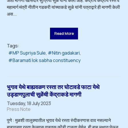
अशी मागणी खासदार सुप्रिया सुळे यांनी केली आहे. केंद्रीय केंद्रीय रस्ते व
महामार्ग मंत्री नीतीन गडकरी यांच्याकडे सुळे यांनी पत्राद्वारे ही मागणी केली
अस...
Read More
Tags:
MP Supriya Sule
Nitin gadakari
Baramati lok sabha constituency
भुगाव येथे बाह्यवळण रस्ता तर घोटावडे फाटा येथे
उड्डाणपुलाची सुळेंची केंद्राकडे मागणी
Tuesday, 18 July 2023
Press Note
पुणे : मुळशी तालुक्यातील भूगाव येथे रस्ता रुंदीकरणास वाव नसल्याने
बाह्यवळण रस्ता केल्यास वाहतूक कोंडी टाळता येईल. ही बाब लक्षात घेऊन