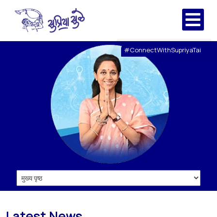
#ConnectWithSupriyaTai
Latest News