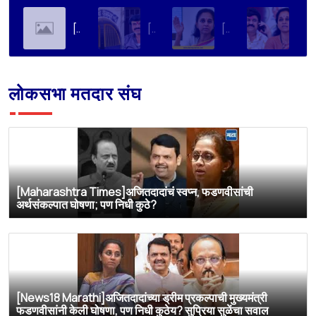
[Soha Ali Khan]Supriya Sule on Family, Power & Politics | Soha Ali Khan | Supriya Sule | All About Her
[Loksatta]संतोष देशमुख हत्या प्रकरण : वाल्मिक कराडची रवानगी नागपूर कारागृहात करण्याची सुप्रिया सुळेंची मागणी
[Dainik Prabhat]‘वाल्मिक कराडला बीड कारागृहातून नागपूरला हलवा’; सुप्रिया सुळेंची मुख्यमंत्र्यांकडे मोठी मागणी
[Deshonnati]वाल्मिक कराडला बीड कारागृहातून नागपूरला हलवणार? सुप्रिया सुळे यांची मुख्यमंत्र्यांकडे मोठी मागणी
लोकसभा मतदार संघ
[Maharashtra Times]अजितदादांचं स्वप्न, फडणवीसांची
अर्थसंकल्पात घोषणा; पण निधी कुठे?
[News18 Marathi]अजितदादांच्या ड्रीम प्रकल्पाची मुख्यमंत्री
फडणवीसांनी केली घोषणा, पण निधी कुठेय? सुप्रिया सुळेंचा सवाल