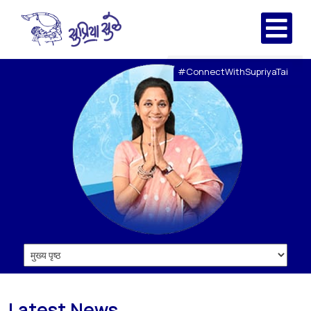
#ConnectWithSupriyaTai
Latest News