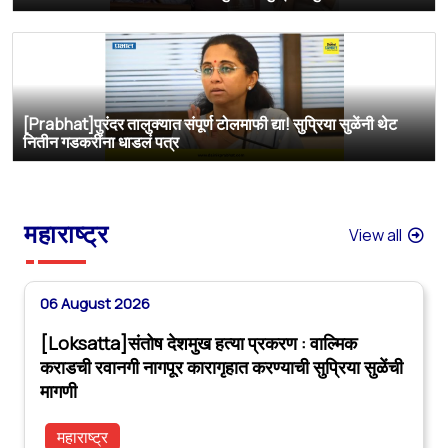
[Prabhat]पुरंदर तालुक्यात संपूर्ण टोलमाफी द्या! सुप्रिया सुळेंनी थेट
नितीन गडकरींना धाडलं पत्र
महाराष्ट्र
View all
06 August 2026
[Loksatta]संतोष देशमुख हत्या प्रकरण : वाल्मिक
कराडची रवानगी नागपूर कारागृहात करण्याची सुप्रिया सुळेंची
मागणी
महाराष्ट्र