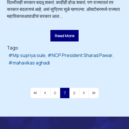
दिल्लीतही सरकार बदलू शकतं, काहीही होऊ शकतं, पण राज्यातलं तर
सरकार बदलायचं आहे, असं सुप्रिया सुळे म्हणाल्या. ऑक्टोबरमध्ये राज्यात
महाविकासआघाडीचं सरकार आल...
Read More
Tags:
Mp supriya sule
NCP President Sharad Pawar
mahavikas aghadi
6
7
8
First Page
Previous Page
Next Page
Last Page