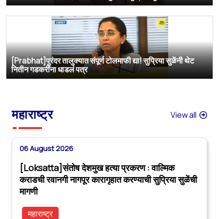
[Prabhat]पुरंदर तालुक्यात संपूर्ण टोलमाफी द्या! सुप्रिया सुळेंनी थेट
नितीन गडकरींना धाडलं पत्र
महाराष्ट्र
View all
06 August 2026
[Loksatta]संतोष देशमुख हत्या प्रकरण : वाल्मिक
कराडची रवानगी नागपूर कारागृहात करण्याची सुप्रिया सुळेंची
मागणी
महाराष्ट्र