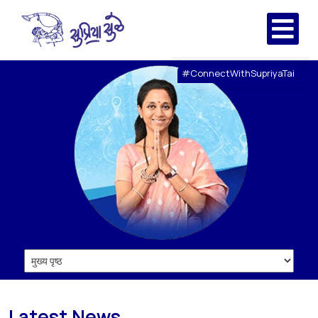
#ConnectWithSupriyaTai
Latest News