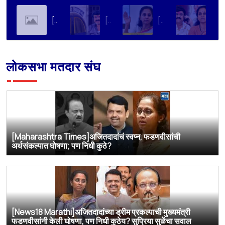
[Soha Ali Khan]Supriya Sule on Family, Power & Politics | Soha Ali Khan | Supriya Sule | All About Her
[Loksatta]संतोष देशमुख हत्या प्रकरण : वाल्मिक कराडची रवानगी नागपूर कारागृहात करण्याची सुप्रिया सुळेंची मागणी
[Dainik Prabhat]‘वाल्मिक कराडला बीड कारागृहातून नागपूरला हलवा’; सुप्रिया सुळेंची मुख्यमंत्र्यांकडे मोठी मागणी
[Deshonnati]वाल्मिक कराडला बीड कारागृहातून नागपूरला हलवणार? सुप्रिया सुळे यांची मुख्यमंत्र्यांकडे मोठी मागणी
लोकसभा मतदार संघ
[Maharashtra Times]अजितदादांचं स्वप्न, फडणवीसांची
अर्थसंकल्पात घोषणा; पण निधी कुठे?
[News18 Marathi]अजितदादांच्या ड्रीम प्रकल्पाची मुख्यमंत्री
फडणवीसांनी केली घोषणा, पण निधी कुठेय? सुप्रिया सुळेंचा सवाल