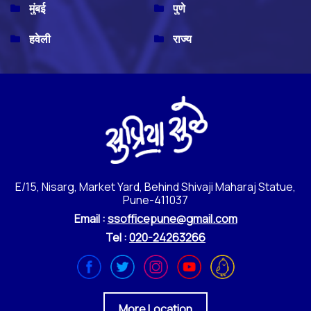
मुंबई
पुणे
हवेली
राज्य
E/15, Nisarg, Market Yard, Behind Shivaji Maharaj Statue,
Pune-411037
Email :
ssofficepune@gmail.com
Tel :
020-24263266
More Location