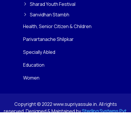
Sharad Youth Festival
Sanvidhan Stambh
Health, Senior Citizen & Children
Parivartanache Shilpkar
Specially Abled
Education
Women
Copyright © 2022 www.supriyassule.in. All rights
reserved. Designed & Maintained by
Sterling Systems Pvt.
Ltd.
Privacy Policy
Terms & Conditions