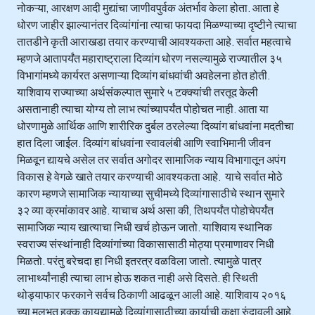
नोकऱ्या, आरक्षण आदी मुद्यांचा जाणीवपुर्वक अंतर्भाव केला होता. आता हे
धोरण जाहीर झाल्यानंतर दिव्यांगांना त्याचा फायदा मिळण्याच्या दृष्टीने त्याचा
तातडीने कृती आराखडा तयार करण्याची आवश्यकता आहे. सर्वात महत्वाचे
म्हणजे आतापर्यंत महाराष्ट्राला दिव्यांग धोरण नसल्यामुळे राज्यातील ३५
विभागांमध्ये कार्यरत असणाऱ्या दिव्यांग बांधवांची अवहेलना होत होती.
याशिवाय राज्याच्या अर्थसंकल्पात सुमारे ५ टक्क्यांची तरतूद केली
असतानाही त्याचा योग्य तो लाभ त्यांच्यापर्यंत पोहोचत नाही. आता या
धोरणामुळे आर्थिक आणि शारीरिक दुर्बल ठरलेल्या दिव्यांग बांधवांना मदतीचा
हात दिला जाईल. दिव्यांग बांधवांना स्वावलंबी आणि स्वाभिमानी जीवन
मिळवून द्यायचे असेल तर सर्वात अगोदर सामाजिक न्याय विभागातून अपंग
विकास हे वेगळे खाते तयार करण्याची आवश्यकता आहे. याचे सर्वात मोठे
कारण म्हणजे सामाजिक न्यायाच्या सुचीमध्ये दिव्यांगासाठीचे स्थान सुमारे
३२ व्या क्रमांकावर आहे. याचाच अर्थ असा की, तिथपर्यंत पोहोचेपर्यंत
सामाजिक न्याय खात्याचा निधी खर्च होऊन जातो. याशिवाय स्थानिक
स्वराज्य संस्थांनाही दिव्यांगांच्या विकासासाठी मोठ्या प्रमाणावर निधी
मिळतो. परंतु बरेचदा हा निधी इतरत्र वळविला जातो. त्यामुळे पात्र
लाभार्थ्यांनाही त्याचा लाभ होऊ शकत नाही असे दिसते. ही स्थिती
थोड्याफार फरकाने सर्वच ठिकाणी आढळून आली आहे. याशिवाय २०१६
च्या मुलभूत हक्क कायद्यामुळे दिव्यांगासाठीच्या कार्याची कक्षा रुंदावली आहे.