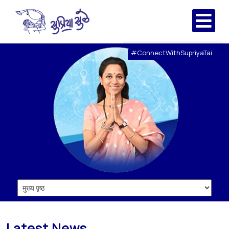
#ConnectWithSupriyaTai
Latest News