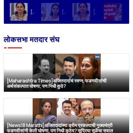
[eduvarta]UPSC पेपर कधी फुटत नाही, मग NEET का? सुप्रिया सुळेंची शैक्षणिक पारदर्शकतेची मागणी
[Prabhat ]‘UPSC चा पेपर फुटत नाही, पण नीटचा पेपर फुटतो’ ; सुप्रिया सुळेंचं विधान
[TV9 Marathi]UPSC चा पेपर फुटत नाही, मग NEET चाच का? सुप्रिया सुळेंचा सरकारला थेट सवाल
[Pudhari News]'विद्यार्थ्यांवरील लाठीचार्जची चौकशी झाली पाहिजे'
लोकसभा मतदार संघ
[Maharashtra Times]अजितदादांचं स्वप्न, फडणवीसांची
अर्थसंकल्पात घोषणा; पण निधी कुठे?
[News18 Marathi]अजितदादांच्या ड्रीम प्रकल्पाची मुख्यमंत्री
फडणवीसांनी केली घोषणा, पण निधी कुठेय? सुप्रिया सुळेंचा सवाल