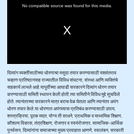
h
i
No compatible source was found for this media.
s
i
s
a
m
o
d
a
l
w
i
n
d
o
w
.
दिव्यांग व्यक्तींसाठीच्या धोरणाचा मसुदा तयार करण्यासाठी यशवंतराव
चव्हाण प्रतिष्ठानसह राज्यातील विविध संघटना, संस्था आणि व्यक्तिंचे
सहकार्य लाभले आहे.यापुर्वीच्या आघाडी सरकारने दिव्यांग धोरण तयार
करण्यासाठी समिती स्थापन केली होती.त्या समितीने विविध मुद्दे सुचविले
होते. त्यानंतरच्या सरकारने मात्र बराच वेळ घेतला आणि त्यानंतर अपंग
धोरण तयार केले.या धोरणात अपंगत्वास प्रतिबंध करण्यासाठी उपाय,
शस्त्रक्रिया, पूरक मदत, योग्य ती साधने, प्राथमिक व माध्यमिक शिक्षण,
कौशल्य विकास, तंत्रशिक्षण, रोजगार व स्वयंरोजगार, सामाजिक-आर्थिक
पुनर्वसन, दिव्यांगांना समाजाच्या मुख्य प्रवाहात आणणे, स्वालंबन, सरकारी