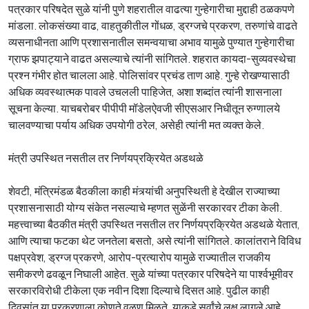
पत्रकार परिषदेत सुळे यांनी पुणे शहरातील वाढत्या गुन्हेगारीचा मुद्दाही ठळकपणे
मांडला. लोकसंख्या वाढ, वाहतुकीतील गोंधळ, ड्रग्जचे प्रकरण, तरुणांचे वाढते
व्यसनाधीनता आणि प्रशासनातील समन्वयाचा अभाव यामुळे पुण्यात गुन्हेगारीचा
ग्राफ झपाट्याने वाढत असल्याचे त्यांनी सांगितले. शहरात कायदा-सुव्यवस्थेचा
प्रश्न गंभीर होत चालला आहे. पोलिसांवर प्रचंड ताण आहे. गुन्हे रोखण्यासाठी
अधिक व्यवस्थात्मक पावले उचलली पाहिजेत, अशा शब्दांत त्यांनी शासनाला
सूचना केल्या. याचबरोबर पीपीपी मॉडेलऐवजी सीएसआर निधीतून रुग्णालये
चालवण्याचा पर्याय अधिक उपयोगी ठरेल, असेही त्यांनी मत व्यक्त केले.
मंत्री उपस्थित नसतील तर निर्णयप्रक्रियेत अडथळे
शेवटी, मंत्रिमंडळ बैठकीला काही मंत्र्यांची अनुपस्थिती हे देखील राज्याच्या
प्रशासनासाठी योग्य संकेत नसल्याचे म्हणत सुळेंनी सरकारवर टीका केली.
महत्त्वाच्या बैठकीत मंत्री उपस्थित नसतील तर निर्णयप्रक्रियेत अडथळे येतात,
आणि त्याचा फटका थेट जनतेला बसतो, असे त्यांनी सांगितले. कालांतराने विविध
पक्षप्रवेश, ड्रग्ज प्रकरणे, आरोप-प्रत्यारोप यामुळे राज्यातील राजकीय
समीकरणे ढवळून निघाली आहेत. सुळे यांच्या पत्रकार परिषदेने या पार्श्वभूमीवर
सरकारविरोधी टीकेला एक नवीन दिशा दिल्याचे दिसत आहे. पुढील काही
दिवसांत या प्रकरणाला कोणते वळण मिळते, याकडे सर्वांचे लक्ष लागले आहे