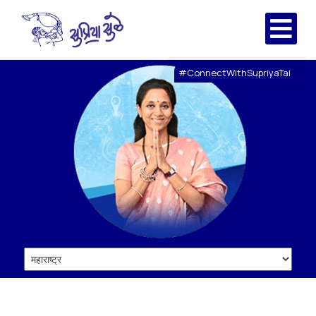
#ConnectWithSupriyaTai