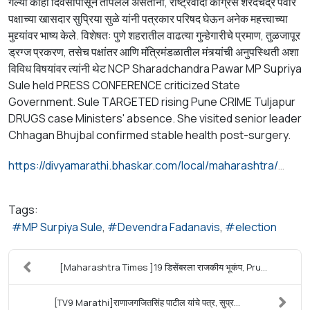
गेल्या काही दिवसांपासून तापलेले असताना, राष्ट्रवादी काँग्रेस शरदचंद्र पवार
पक्षाच्या खासदार सुप्रिया सुळे यांनी पत्रकार परिषद घेऊन अनेक महत्त्वाच्या
मुद्द्यांवर भाष्य केले. विशेषत: पुणे शहरातील वाढत्या गुन्हेगारीचे प्रमाण, तुळजापूर
ड्रग्ज प्रकरण, तसेच पक्षांतर आणि मंत्रिमंडळातील मंत्र्यांची अनुपस्थिती अशा
विविध विषयांवर त्यांनी थेट NCP Sharadchandra Pawar MP Supriya
Sule held PRESS CONFERENCE criticized State
Government. Sule TARGETED rising Pune CRIME Tuljapur
DRUGS case Ministers' absence. She visited senior leader
Chhagan Bhujbal confirmed stable health post-surgery.
https://divyamarathi.bhaskar.com/local/maharashtra/mumbai/news/supriya-sule-press-conference-targets-government-pune-crime-tuljapur-drugs-chaggan-bhujbal-136458181.html
Tags:
MP Surpiya Sule
Devendra Fadanavis
election
[Maharashtra Times ]19 डिसेंबरला राजकीय भूकंप, Pru...
[TV9 Marathi]राणाजगजितसिंह पाटील यांचे पत्र, सुप्र...