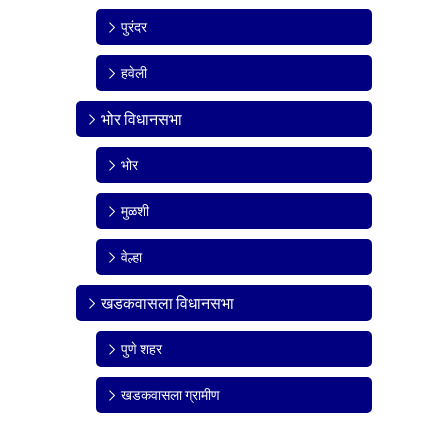
पुरंदर
हवेली
भोर विधानसभा
भोर
मुळशी
वेल्हा
खडकवासला विधानसभा
पुणे शहर
खडकवासला ग्रामीण