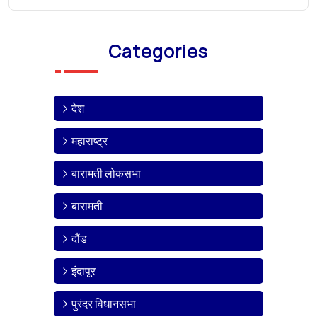
Categories
देश
महाराष्ट्र
बारामती लोकसभा
बारामती
दौंड
इंदापूर
पुरंदर विधानसभा