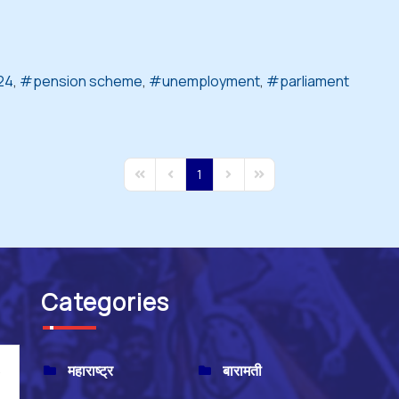
24
pension scheme
unemployment
parliament
1
First Page
Previous Page
Next Page
Last Page
Categories
महाराष्ट्र
बारामती