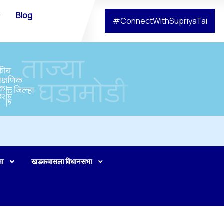
Blog
#ConnectWithSupriyaTai
भा
खडकवासला विधानसभा