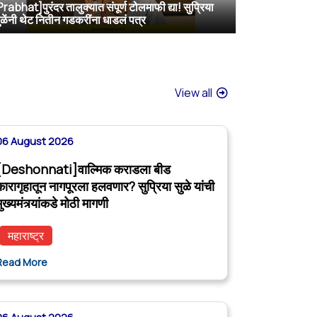
Prabhat]पुरंदर तालुक्यात संपूर्ण टोलमाफी द्या! सुप्रिया
[TV9 Marathi]मोठी बातमी! वाल्मिक कराडच्या अडचणी वाढल्या? सुप्रिया सुळेंच्या त्या ट्विटने मोठी खळबळ, कराडला आता थेट…
[Sakal]वाल्मिक कराडला बीडच्या जेलमध्ये विशेष सुविधा; खासदार सुप्रिया सुळेंनी मुख्यमंत्र्यांकडे केली मोठी मागणी
[ABP MAJHA]वाल्मिक कराडला नागपूर कारागृहात पाठवा, पोलिसांवरही गुन्हे दाखल करा; सुप्रिया सुळेंची CM फडणवीसांकडे मागणी
ुळेंनी थेट नितीन गडकरींना धाडलं पत्र
View all
06 August 2026
[Deshonnati]वाल्मिक कराडला बीड
कारागृहातून नागपूरला हलवणार? सुप्रिया सुळे यांची
ुख्यमंत्र्यांकडे मोठी मागणी
महाराष्ट्र
Read More