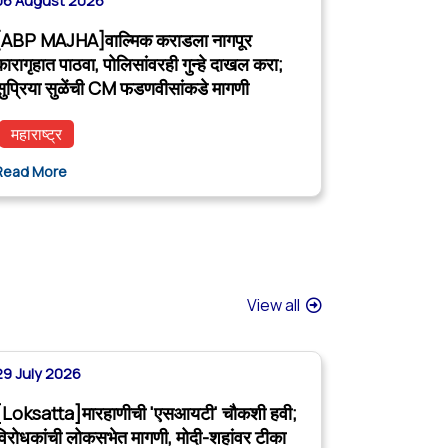
06 August 2026
[ABP MAJHA]वाल्मिक कराडला नागपूर
कारागृहात पाठवा, पोलिसांवरही गुन्हे दाखल करा;
सुप्रिया सुळेंची CM फडणवीसांकडे मागणी
महाराष्ट्र
Read More
View all
29 July 2026
[Loksatta]मारहाणीची 'एसआयटी' चौकशी हवी;
विरोधकांची लोकसभेत मागणी, मोदी-शहांवर टीका