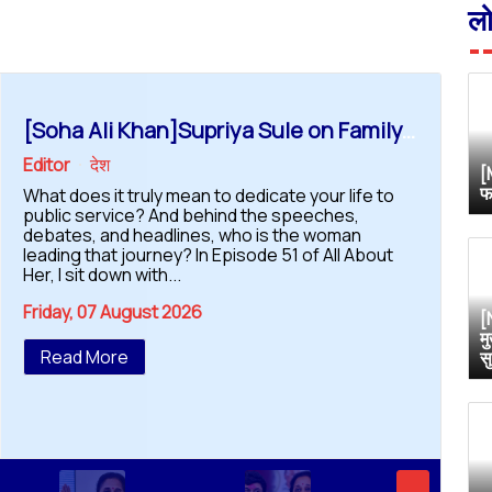
ल
[Soha Ali Khan]Supriya Sule on Family, Power & Politics | Soha Ali Khan | Supriya Sule | All About Her
Editor
देश
[
फ
What does it truly mean to dedicate your life to
public service? And behind the speeches,
debates, and headlines, who is the woman
leading that journey? In Episode 51 of All About
Her, I sit down with...
Friday, 07 August 2026
[
म
Read More
स