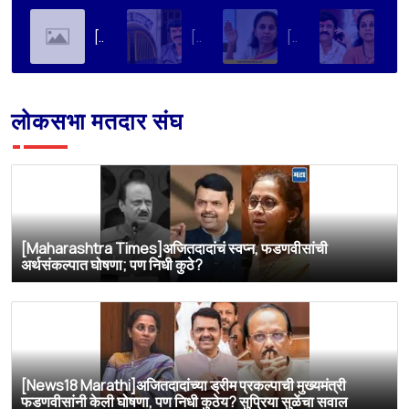
[Soha Ali Khan]Supriya Sule on Family, Power & Politics | Soha Ali Khan | Supriya Sule | All About Her
[Loksatta]संतोष देशमुख हत्या प्रकरण : वाल्मिक कराडची रवानगी नागपूर कारागृहात करण्याची सुप्रिया सुळेंची मागणी
[Dainik Prabhat]‘वाल्मिक कराडला बीड कारागृहातून नागपूरला हलवा’; सुप्रिया सुळेंची मुख्यमंत्र्यांकडे मोठी मागणी
[Deshonnati]वाल्मिक कराडला बीड कारागृहातून नागपूरला हलवणार? सुप्रिया सुळे यांची मुख्यमंत्र्यांकडे मोठी मागणी
लोकसभा मतदार संघ
[Maharashtra Times]अजितदादांचं स्वप्न, फडणवीसांची
अर्थसंकल्पात घोषणा; पण निधी कुठे?
[News18 Marathi]अजितदादांच्या ड्रीम प्रकल्पाची मुख्यमंत्री
फडणवीसांनी केली घोषणा, पण निधी कुठेय? सुप्रिया सुळेंचा सवाल