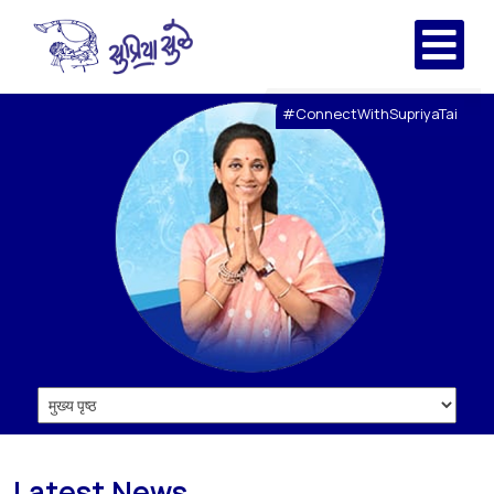
#ConnectWithSupriyaTai
Latest News