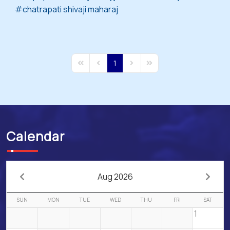
chatrapati shivaji maharaj
1
First Page
Previous Page
Next Page
Last Page
Calendar
Aug 2026
SUN
MON
TUE
WED
THU
FRI
SAT
1