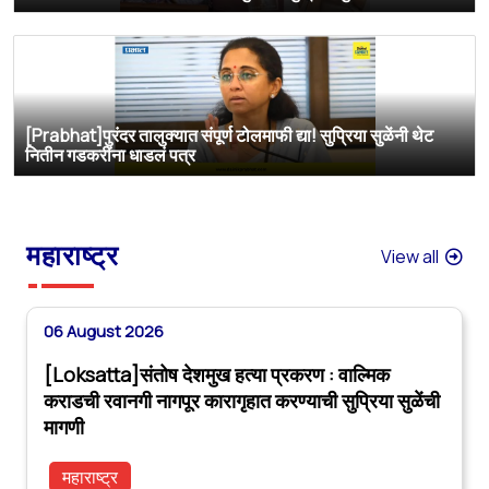
[Prabhat]पुरंदर तालुक्यात संपूर्ण टोलमाफी द्या! सुप्रिया सुळेंनी थेट
नितीन गडकरींना धाडलं पत्र
महाराष्ट्र
View all
06 August 2026
[Loksatta]संतोष देशमुख हत्या प्रकरण : वाल्मिक
कराडची रवानगी नागपूर कारागृहात करण्याची सुप्रिया सुळेंची
मागणी
महाराष्ट्र