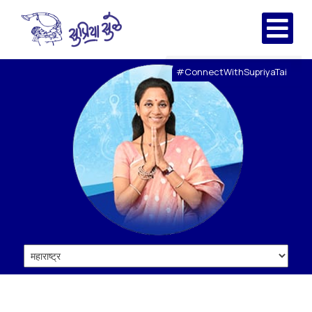
#ConnectWithSupriyaTai