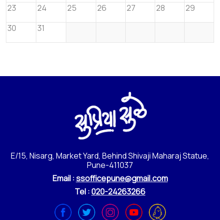
23
24
25
26
27
28
29
30
31
E/15, Nisarg, Market Yard, Behind Shivaji Maharaj Statue,
Pune-411037
Email :
ssofficepune@gmail.com
Tel :
020-24263266