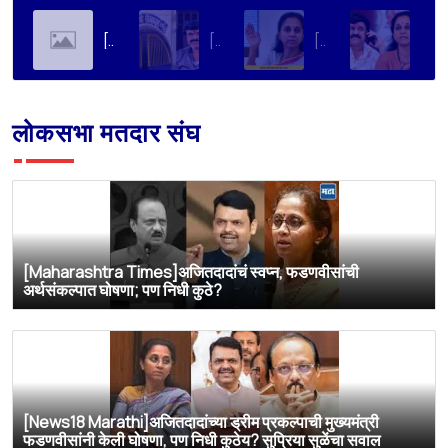
[Soha Ali Khan]Supriya Sule on Family, Power & Politics | Soha Ali Khan | Supriya Sule | All About Her
[Loksatta]संतोष देशमुख हत्या प्रकरण : वाल्मिक कराडची रवानगी नागपूर कारागृहात करण्याची सुप्रिया सुळेंची मागणी
[Dainik Prabhat]‘वाल्मिक कराडला बीड कारागृहातून नागपूरला हलवा’; सुप्रिया सुळेंची मुख्यमंत्र्यांकडे मोठी मागणी
[Deshonnati]वाल्मिक कराडला बीड कारागृहातून नागपूरला हलवणार? सुप्रिया सुळे यांची मुख्यमंत्र्यांकडे मोठी मागणी
लोकसभा मतदार संघ
[Maharashtra Times]अजितदादांचं स्वप्न, फडणवीसांची
अर्थसंकल्पात घोषणा; पण निधी कुठे?
[News18 Marathi]अजितदादांच्या ड्रीम प्रकल्पाची मुख्यमंत्री
फडणवीसांनी केली घोषणा, पण निधी कुठेय? सुप्रिया सुळेंचा सवाल