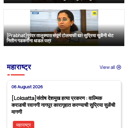
[Prabhat]पुरंदर तालुक्यात संपूर्ण टोलमाफी द्या! सुप्रिया सुळेंनी थेट
नितीन गडकरींना धाडलं पत्र
महाराष्ट्र
View all
06 August 2026
[Loksatta]संतोष देशमुख हत्या प्रकरण : वाल्मिक
कराडची रवानगी नागपूर कारागृहात करण्याची सुप्रिया सुळेंची
मागणी
महाराष्ट्र