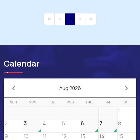
1
First Page
Previous Page
Next Page
Last Page
Calendar
Aug 2026
SUN
MON
TUE
WED
THU
FRI
SAT
1
2
3
4
5
6
7
8
9
10
11
12
13
14
15