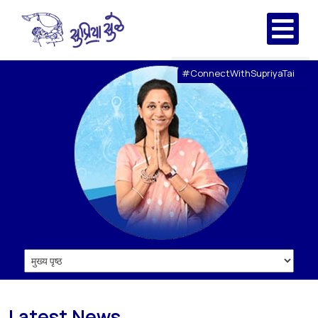
#ConnectWithSupriyaTai
Latest News