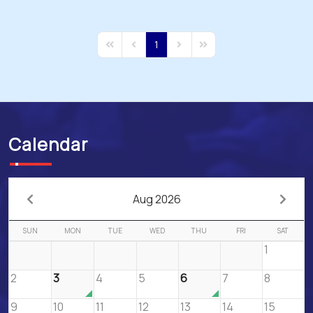
1
First Page
Previous Page
Next Page
Last Page
Calendar
Aug 2026
SUN
MON
TUE
WED
THU
FRI
SAT
1
2
3
4
5
6
7
8
9
10
11
12
13
14
15