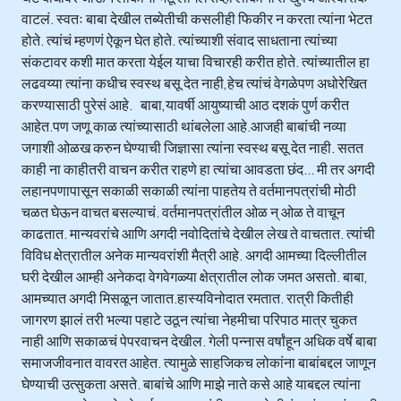
वाटलं. स्वतः बाबा देखील तब्येतीची कसलीही फिकीर न करता त्यांना भेटत
होते. त्यांचं म्हणणं ऐकून घेत होते. त्यांच्याशी संवाद साधताना त्यांच्या
संकटावर कशी मात करता येईल याचा विचारही करीत होते. त्यांच्यातील हा
लढवय्या त्यांना कधीच स्वस्थ बसू देत नाही,हेच त्यांचं वेगळेपण अधोरेखित
करण्यासाठी पुरेसं आहे. बाबा,यावर्षी आयुष्याची आठ दशकं पुर्ण करीत
आहेत.पण जणू काळ त्यांच्यासाठी थांबलेला आहे.आजही बाबांची नव्या
जगाशी ओळख करुन घेण्याची जिज्ञासा त्यांना स्वस्थ बसू देत नाही. सतत
काही ना काहीतरी वाचन करीत राहणे हा त्यांचा आवडता छंद... मी तर अगदी
लहानपणापासून सकाळी सकाळी त्यांना पाहतेय ते वर्तमानपत्रांची मोठी
चळत घेऊन वाचत बसल्याचं. वर्तमानपत्रांतील ओळ न् ओळ ते वाचून
काढतात. मान्यवरांचे आणि अगदी नवोदितांचे देखील लेख ते वाचतात. त्यांची
विविध क्षेत्रातील अनेक मान्यवरांशी मैत्री आहे. अगदी आमच्या दिल्लीतील
घरी देखील आम्ही अनेकदा वेगवेगळ्या क्षेत्रातील लोक जमत असतो. बाबा,
आमच्यात अगदी मिसळून जातात.हास्यविनोदात रमतात. रात्री कितीही
जागरण झालं तरी भल्या पहाटे उठून त्यांचा नेहमीचा परिपाठ मात्र चुकत
नाही आणि सकाळचं पेपरवाचन देखील. गेली पन्नास वर्षांहून अधिक वर्षे बाबा
समाजजीवनात वावरत आहेत. त्यामुळे साहजिकच लोकांना बाबांबद्दल जाणून
घेण्याची उत्सुकता असते. बाबांचे आणि माझे नाते कसे आहे याबद्दल त्यांना