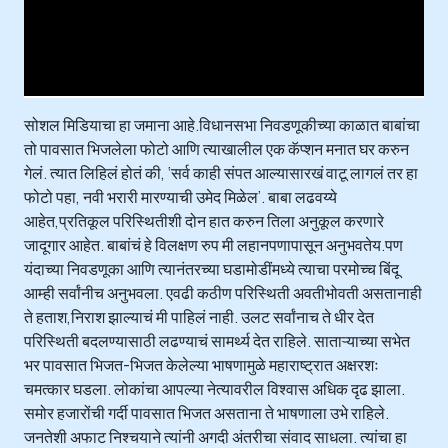
i
n
d
o
w
.
सोशल मिडियाचा हा जमाना आहे.विधानसभा निवडणूकीच्या काळात बाबांचा
तो पावसात भिजलेला फोटो आणि त्याखालील एक कॅप्शन मनात घर करुन
गेलं. त्यात लिहिलं होतं की, ‘सर्व काही संपत आल्यासारखं वाटू लागलं तर हा
फोटो पहा, नवी भरारी मारण्याची उमेद मिळेल’. बाबा लढवय्ये
आहेत,प्रतिकूल परिस्थितीशी दोन हात करुन तिला अनुकूल करणारे
जादूगार आहेत. बाबांचं हे विलक्षण रुप मी लहानपणापासून अनुभवतेय.पण
यंदाच्या निवडणूका आणि त्यानंतरच्या घडामोडींमध्ये त्याचा परमोच्च बिंदू
आम्ही सर्वांनीच अनुभवला. एवढी कठीण परिस्थिती अवतीभोवती असतानाही
ते हताश,निराश झाल्याचं मी पाहिलं नाही. उलट सर्वांनाच ते धीर देत
परिस्थिती बदलण्यासाठी लढण्याचं सामर्थ्य देत राहिले. साताऱ्याच्या सभेत
भर पावसात भिजत-भिजत केलेल्या भाषणामुळे महाराष्ट्रात अक्षरशः
चमत्कार घडला. लोकांचा आपल्या नेत्यावरील विश्वास अधिक दृढ झाला.
समोर हजारोंची गर्दी पावसात भिजत असताना ते भाषणाला उभे राहिले.
जनतेशी अफाट निश्चयाने त्यांनी अगदी अंतरीचा संवाद साधला. त्यांचा हा