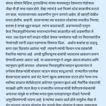
संवाद सोशल मिडिया,वृत्तवाहिन्या यांच्या माध्यमातून देशभरात पोहोचला.
जेंव्हा मी ही सभा पाहत होते, तेंव्हा त्यांचं हे असं भिजणं थोडं काळजीचं वाटलं.
पण बाबा, पावसासारख्या अडचणींना पुरुन उरणारे आहेत, ही खात्री देखील
मनात होतीच. बाबांनी, साताऱ्याच्या त्या पावसात लोकांच्या मनातील निराशा,
हताशा हे सगळं धुवून काढलं. त्यांना बदलासाठी, लढण्यासाठी प्रवृत्त
केलं.निवडणूकीनंतरच्या सत्तास्थापनेच्या काळातील सर्व अडचणींवर ते
स्वतः लक्ष देऊन मार्ग काढत राहिले.केवळ जनतेलाच नाही तर मित्रपक्षांतील
नेत्यांनाही त्यांनी लढत राहण्याचा विश्वास दिला. अर्थात बाबांचा हा लढावू
बाणा एका दिवसांत आलेला नाही. त्यामागे त्यांची किमान पाच दशकांची
वैचारिक मशागत आहे. अगदी पूर्वीपासूनच बाबांची भवतालचं आकलन करुन
घेण्याची क्षमता अफाट आहे. या आकलनातून ते अचूक अंदाज बांधतात आणि
त्यानुसार कृती करतात. लोकसभा निवडणूकीचं मतदान झाल्यानंतर ते
लगेचच शेतकऱ्यांशी बांधावर जाऊन संवाद साधू लागले. राज्यातील प्रत्येक
शेतकऱ्याला बाबांना असं थेट भेटणं खुपच आश्वासक वाटत होतं.गेल्या पाच
वर्षांच्या काळात शेतीक्षेत्राचं अतोनात नुकसान झालं आहे.नैसर्गिक संकटांची
साखळी आणि त्यात केंद्र व राज्यातील सत्ताधाऱ्यांची शेतीप्रश्नांबाबतची
अनास्था यांमुळे या वर्गाच्या मनात मुख्य प्रवाहापासून तोडले गेल्याची
असुरक्षितपणाची भावना आहे, हे त्यांच्या लक्षात आले होते.यामुळेच जेंव्हा ते
थेट बांधावर जाऊन लोकांना भेटू लागले तेंव्हा लोकांना ते खुपच आश्वासक