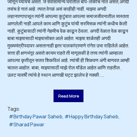
जाणून घ्यायचे असते. जे सर्वसामान्य घरांतील बाप-लेकीचं नातं असतं,अगदी
तसंच हे नातं आहे. त्यात वेगळं असं काहीही नाही. माझ्या अगदी
लहानपणापासून त्यांनी आपल्या कुटुंबात आपल्या समाजजीवनातील व्यस्तता
आणलेली नाही.आपले काम आणि कुटुंब यांची सरमिसळ त्यांनी कधीच केली
नाही. कुटुंबासाठी त्यांनी नेहमीच वेळ काढून ठेवला. अगदी वेळात वेळ काढून
बाबा माझ्यासाठी माझ्यासोबत आले आहेत. माझ्या शाळेतही अगदी
मुख्यमंत्रीपदावर असतानाही इतर पालकांप्रमाणे रांगेत उभा राहिलेले आहेत.
सत्ता ही क्षणभंगूर असते कायम राहते ती माणूसकी हे तत्त्व त्यांनी आम्हाला
आपल्या कृतीतून सतत शिकविलं आहे. त्यांची ही शिकवण अंगी बाणवत आम्ही
चालत आहोत. बाबा, माझ्यासाठी माझे रोल मॉडेल आहेत आणि राहतील.
उलट यावर्षी त्यांचे हे स्थान आणखी घट्ट झालेय हे नक्की....
Read More
Tags:
Birthday Pawar Saheb
Happy Birthday Saheb
Sharad Pawar