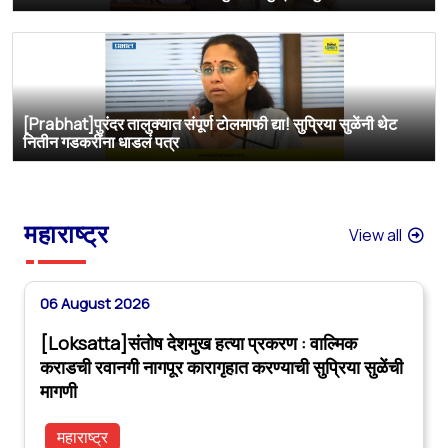
[Prabhat]पुरंदर तालुक्यात संपूर्ण टोलमाफी द्या! सुप्रिया सुळेंनी थेट
नितीन गडकरींना धाडलं पत्र
महाराष्ट्र
View all
06 August 2026
[Loksatta]संतोष देशमुख हत्या प्रकरण : वाल्मिक
कराडची रवानगी नागपूर कारागृहात करण्याची सुप्रिया सुळेंची
मागणी
महाराष्ट्र