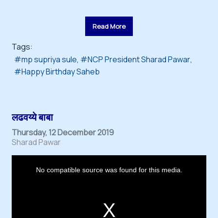
Read More
Tags:
mp supriya sule
NCP President Sharad Pawar
Happy Birthday Saheb
लढवय्ये बाबा
Thursday, 12 December 2019
Sharad Pawar
T
h
i
No compatible source was found for this media.
s
i
s
a
m
o
d
a
l
w