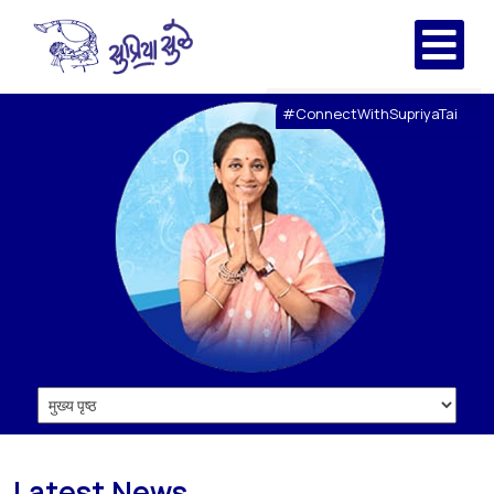
#ConnectWithSupriyaTai
Latest News