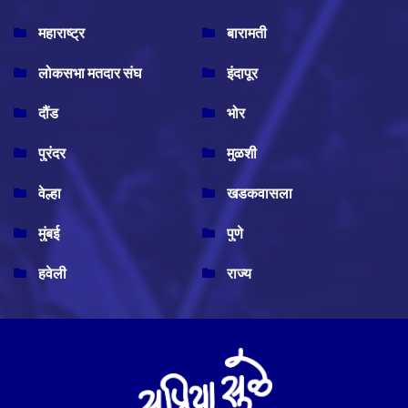
महाराष्ट्र
बारामती
लोकसभा मतदार संघ
इंदापूर
दौंड
भोर
पुरंदर
मुळशी
वेल्हा
खडकवासला
मुंबई
पुणे
हवेली
राज्य