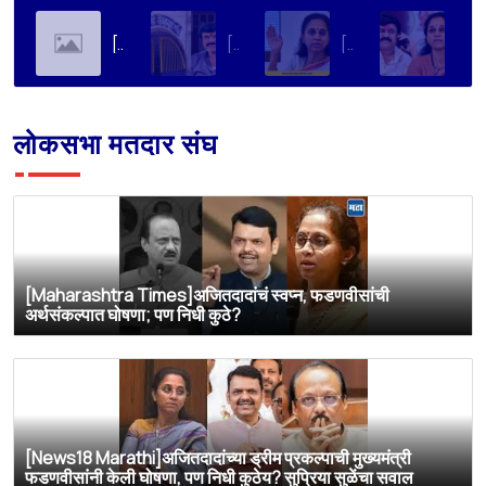
[Soha Ali Khan]Supriya Sule on Family, Power & Politics | Soha Ali Khan | Supriya Sule | All About Her
[Loksatta]संतोष देशमुख हत्या प्रकरण : वाल्मिक कराडची रवानगी नागपूर कारागृहात करण्याची सुप्रिया सुळेंची मागणी
[Dainik Prabhat]‘वाल्मिक कराडला बीड कारागृहातून नागपूरला हलवा’; सुप्रिया सुळेंची मुख्यमंत्र्यांकडे मोठी मागणी
[Deshonnati]वाल्मिक कराडला बीड कारागृहातून नागपूरला हलवणार? सुप्रिया सुळे यांची मुख्यमंत्र्यांकडे मोठी मागणी
लोकसभा मतदार संघ
[Maharashtra Times]अजितदादांचं स्वप्न, फडणवीसांची
अर्थसंकल्पात घोषणा; पण निधी कुठे?
[News18 Marathi]अजितदादांच्या ड्रीम प्रकल्पाची मुख्यमंत्री
फडणवीसांनी केली घोषणा, पण निधी कुठेय? सुप्रिया सुळेंचा सवाल