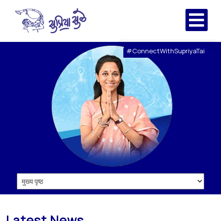
#ConnectWithSupriyaTai
Latest News