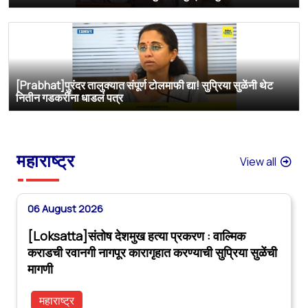
[Prabhat]पुरंदर तालुक्यात संपूर्ण टोलमाफी द्या! सुप्रिया सुळेंनी थेट
नितीन गडकरींना धाडलं पत्र
महाराष्ट्र
View all
06 August 2026
[Loksatta]संतोष देशमुख हत्या प्रकरण : वाल्मिक
कराडची रवानगी नागपूर कारागृहात करण्याची सुप्रिया सुळेंची
मागणी
महाराष्ट्र