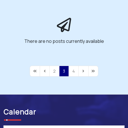
There are no posts currently available
2
3
4
First Page
Previous Page
Next Page
Last Page
Calendar