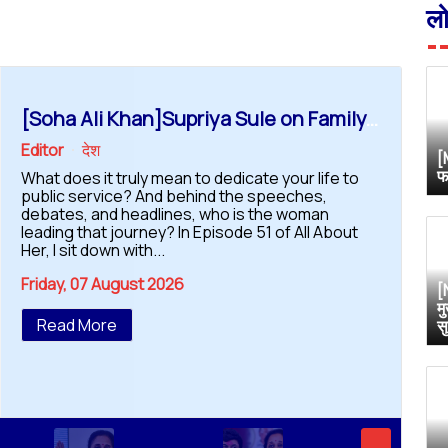
ल
[Soha Ali Khan]Supriya Sule on Family, Power & Politics | Soha Ali Khan | Supriya Sule | All About Her
Editor
देश
[
फ
What does it truly mean to dedicate your life to
public service? And behind the speeches,
debates, and headlines, who is the woman
leading that journey? In Episode 51 of All About
Her, I sit down with...
Friday, 07 August 2026
[
म
Read More
स