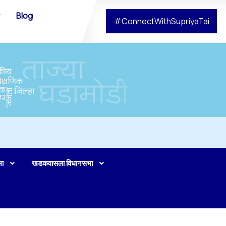
Blog
#ConnectWithSupriyaTai
भा
खडकवासला विधानसभा