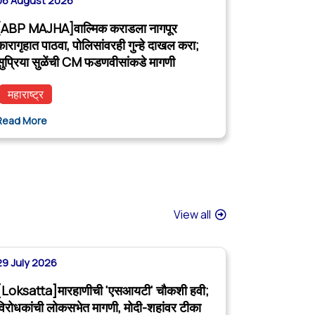
06 August 2026
[ABP MAJHA]वाल्मिक कराडला नागपूर
कारागृहात पाठवा, पोलिसांवरही गुन्हे दाखल करा;
सुप्रिया सुळेंची CM फडणवीसांकडे मागणी
महाराष्ट्र
Read More
View all
29 July 2026
[Loksatta]मारहाणीची 'एसआयटी' चौकशी हवी;
विरोधकांची लोकसभेत मागणी, मोदी-शहांवर टीका