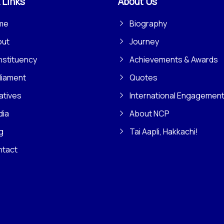
 Links
About Us
me
Biography
out
Journey
stituency
Achievements & Awards
liament
Quotes
iatives
International Engagemen
dia
About NCP
g
Tai Aapli, Hakkachi!
ntact