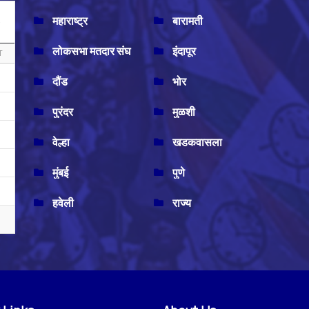
महाराष्ट्र
बारामती
लोकसभा मतदार संघ
इंदापूर
T
दौंड
भोर
पुरंदर
मुळशी
वेल्हा
खडकवासला
मुंबई
पुणे
हवेली
राज्य