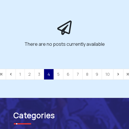
There are no posts currently available
1
2
3
4
5
6
7
8
9
10
irst Page
Previous Page
Next P
L
Categories