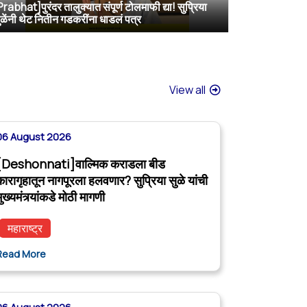
Prabhat]पुरंदर तालुक्यात संपूर्ण टोलमाफी द्या! सुप्रिया
[TV9 Marathi]मोठी बातमी! वाल्मिक कराडच्या अडचणी वाढल्या? सुप्रिया सुळेंच्या त्या ट्विटने मोठी खळबळ, कराडला आता थेट…
[Sakal]वाल्मिक कराडला बीडच्या जेलमध्ये विशेष सुविधा; खासदार सुप्रिया सुळेंनी मुख्यमंत्र्यांकडे केली मोठी मागणी
[ABP MAJHA]वाल्मिक कराडला नागपूर कारागृहात पाठवा, पोलिसांवरही गुन्हे दाखल करा; सुप्रिया सुळेंची CM फडणवीसांकडे मागणी
ुळेंनी थेट नितीन गडकरींना धाडलं पत्र
View all
06 August 2026
[Deshonnati]वाल्मिक कराडला बीड
कारागृहातून नागपूरला हलवणार? सुप्रिया सुळे यांची
ुख्यमंत्र्यांकडे मोठी मागणी
महाराष्ट्र
Read More