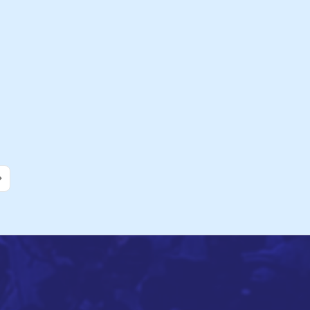
age
ast Page