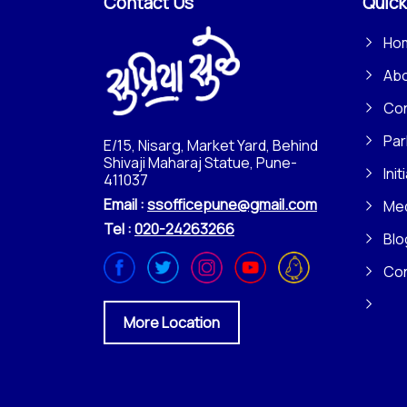
Contact Us
Quick
Ho
Ab
Con
Par
E/15, Nisarg, Market Yard, Behind
Shivaji Maharaj Statue, Pune-
Init
411037
Email :
ssofficepune@gmail.com
Me
Tel :
020-24263266
Blo
Co
More Location