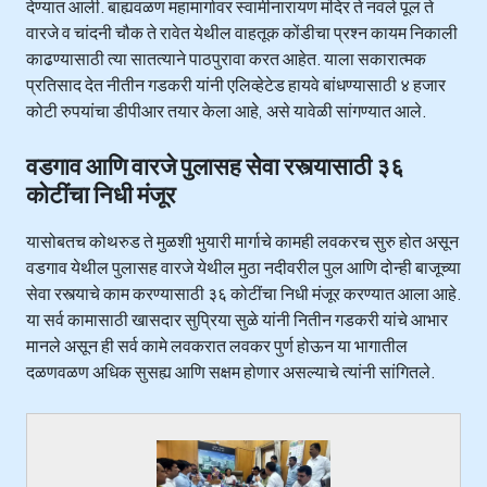
देण्यात आली. बाह्यवळण महामार्गावर स्वामीनारायण मंदिर ते नवले पूल ते
वारजे व चांदनी चौक ते रावेत येथील वाहतूक कोंडीचा प्रश्न कायम निकाली
काढण्यासाठी त्या सातत्याने पाठपुरावा करत आहेत. याला सकारात्मक
प्रतिसाद देत नीतीन गडकरी यांनी एलिव्हेटेड हायवे बांधण्यासाठी ४ हजार
कोटी रुपयांचा डीपीआर तयार केला आहे, असे यावेळी सांगण्यात आले.
वडगाव आणि वारजे पुलासह सेवा रस्त्यासाठी ३६
कोटींचा निधी मंजूर
यासोबतच कोथरुड ते मुळशी भुयारी मार्गाचे कामही लवकरच सुरु होत असून
वडगाव येथील पुलासह वारजे येथील मुठा नदीवरील पुल आणि दोन्ही बाजूच्या
सेवा रस्त्याचे काम करण्यासाठी ३६ कोटींचा निधी मंजूर करण्यात आला आहे.
या सर्व कामासाठी खासदार सुप्रिया सुळे यांनी नितीन गडकरी यांचे आभार
मानले असून ही सर्व कामे लवकरात लवकर पुर्ण होऊन या भागातील
दळणवळण अधिक सुसह्य आणि सक्षम होणार असल्याचे त्यांनी सांगितले.