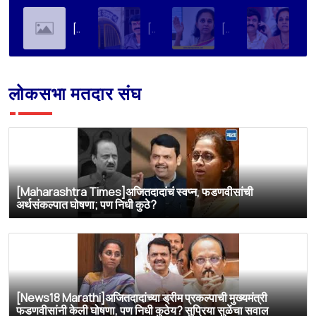
[Soha Ali Khan]Supriya Sule on Family, Power & Politics | Soha Ali Khan | Supriya Sule | All About Her
[Loksatta]संतोष देशमुख हत्या प्रकरण : वाल्मिक कराडची रवानगी नागपूर कारागृहात करण्याची सुप्रिया सुळेंची मागणी
[Dainik Prabhat]‘वाल्मिक कराडला बीड कारागृहातून नागपूरला हलवा’; सुप्रिया सुळेंची मुख्यमंत्र्यांकडे मोठी मागणी
[Deshonnati]वाल्मिक कराडला बीड कारागृहातून नागपूरला हलवणार? सुप्रिया सुळे यांची मुख्यमंत्र्यांकडे मोठी मागणी
लोकसभा मतदार संघ
[Maharashtra Times]अजितदादांचं स्वप्न, फडणवीसांची
अर्थसंकल्पात घोषणा; पण निधी कुठे?
[News18 Marathi]अजितदादांच्या ड्रीम प्रकल्पाची मुख्यमंत्री
फडणवीसांनी केली घोषणा, पण निधी कुठेय? सुप्रिया सुळेंचा सवाल