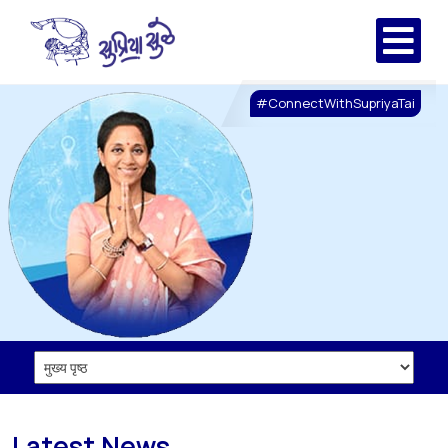
#ConnectWithSupriyaTai
Latest News