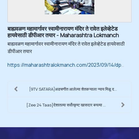
बाह्यवळण महामार्गावर स्वामीनारायण मंदिर ते रावेत इलेव्हेटेड
हायवेसाठी डीपीआर तयार - Maharashtra Lokmanch
बाह्यवळण महामार्गावर स्वामीनारायण मंदिर ते रावेत इलेव्हेटेड हायवेसाठी
डीपीआर तयार
https://maharashtralokmanch.com/2023/09/14/dpr-prepared-for-swaminarayan-mandir-to-ravet-elevated-highway-on-external-highway/
[9TV SATARA]अडचणीत आलेल्या शेतकऱ्याला न्याय मिळू द...
[Zee 24 Taas]देशातल्या सर्वोत्कृष्ट खासदार बनल्या ...