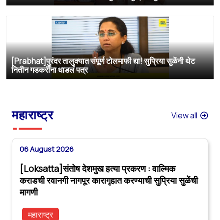
[Prabhat]पुरंदर तालुक्यात संपूर्ण टोलमाफी द्या! सुप्रिया सुळेंनी थेट
नितीन गडकरींना धाडलं पत्र
महाराष्ट्र
View all
06 August 2026
[Loksatta]संतोष देशमुख हत्या प्रकरण : वाल्मिक
कराडची रवानगी नागपूर कारागृहात करण्याची सुप्रिया सुळेंची
मागणी
महाराष्ट्र