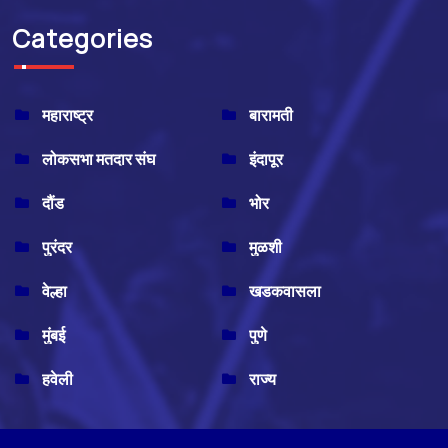
Categories
महाराष्ट्र
बारामती
लोकसभा मतदार संघ
इंदापूर
दौंड
भोर
पुरंदर
मुळशी
वेल्हा
खडकवासला
मुंबई
पुणे
हवेली
राज्य