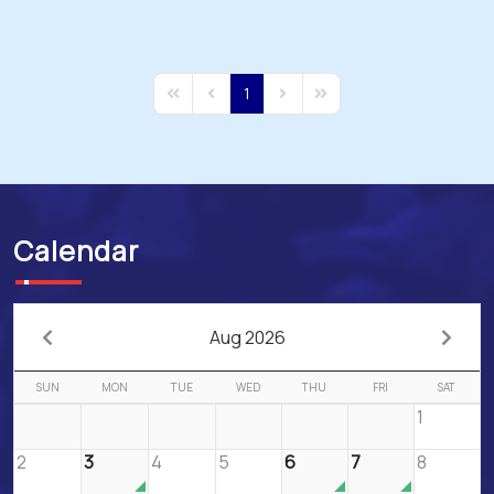
1
First Page
Previous Page
Next Page
Last Page
Calendar
Aug 2026
SUN
MON
TUE
WED
THU
FRI
SAT
1
2
3
4
5
6
7
8