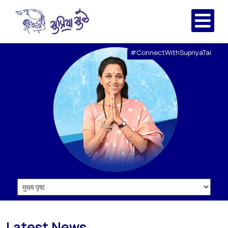
#ConnectWithSupriyaTai
Latest News