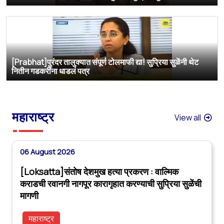
[Prabhat]पुरंदर तालुक्यात संपूर्ण टोलमाफी द्या! सुप्रिया सुळेंनी थेट
नितीन गडकरींना धाडलं पत्र
महाराष्ट्र
View all
06 August 2026
[Loksatta]संतोष देशमुख हत्या प्रकरण : वाल्मिक
कराडची रवानगी नागपूर कारागृहात करण्याची सुप्रिया सुळेंची
मागणी
महाराष्ट्र