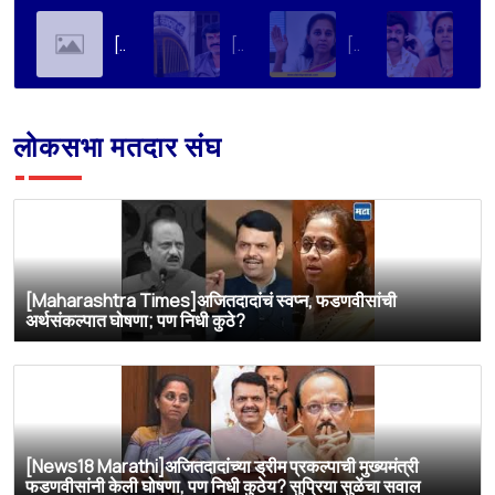
[Soha Ali Khan]Supriya Sule on Family, Power & Politics | Soha Ali Khan | Supriya Sule | All About Her
[Loksatta]संतोष देशमुख हत्या प्रकरण : वाल्मिक कराडची रवानगी नागपूर कारागृहात करण्याची सुप्रिया सुळेंची मागणी
[Dainik Prabhat]‘वाल्मिक कराडला बीड कारागृहातून नागपूरला हलवा’; सुप्रिया सुळेंची मुख्यमंत्र्यांकडे मोठी मागणी
[Deshonnati]वाल्मिक कराडला बीड कारागृहातून नागपूरला हलवणार? सुप्रिया सुळे यांची मुख्यमंत्र्यांकडे मोठी मागणी
लोकसभा मतदार संघ
[Maharashtra Times]अजितदादांचं स्वप्न, फडणवीसांची
अर्थसंकल्पात घोषणा; पण निधी कुठे?
[News18 Marathi]अजितदादांच्या ड्रीम प्रकल्पाची मुख्यमंत्री
फडणवीसांनी केली घोषणा, पण निधी कुठेय? सुप्रिया सुळेंचा सवाल