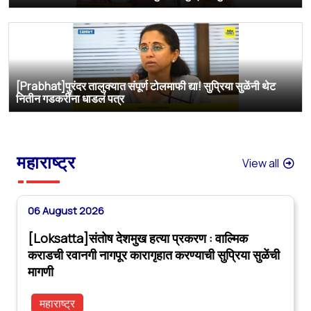
[Prabhat]पुरंदर तालुक्यात संपूर्ण टोलमाफी द्या! सुप्रिया सुळेंनी थेट
नितीन गडकरींना धाडलं पत्र
महाराष्ट्र
View all
06 August 2026
[Loksatta]संतोष देशमुख हत्या प्रकरण : वाल्मिक
कराडची रवानगी नागपूर कारागृहात करण्याची सुप्रिया सुळेंची
मागणी
महाराष्ट्र