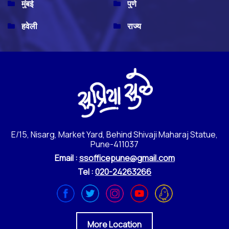
मुंबई
पुणे
हवेली
राज्य
E/15, Nisarg, Market Yard, Behind Shivaji Maharaj Statue,
Pune-411037
Email :
ssofficepune@gmail.com
Tel :
020-24263266
More Location