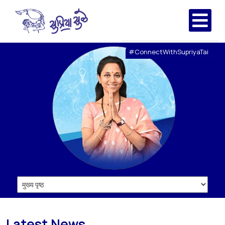
#ConnectWithSupriyaTai
Latest News