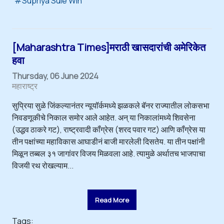
Supriya Sule Win
[Maharashtra Times]मराठी खासदारांची अमेरिकेत
हवा
Thursday, 06 June 2024
महाराष्ट्र
सुप्रिया सुळे जिंकल्यानंतर न्यूयॉर्कमध्ये झळकले बॅनर राज्यातील लोकसभा
निवडणूकीचे निकाल समोर आले आहेत. अन् या निकालांमध्ये शिवसेना
(उद्धव ठाकरे गट), राष्ट्रवादी कॉंग्रेस (शरद पवार गट) आणि कॉंग्रेस या
तीन पक्षांच्या महाविकास आघाडीनं बाजी मारलेली दिसतेय. या तीन पक्षांनी
मिळून तब्बल ३१ जागांवर विजय मिळवला आहे. त्यामुळे अर्थातच भाजपाचा
विजयी रथ रोखल्याम...
Read More
Tags: