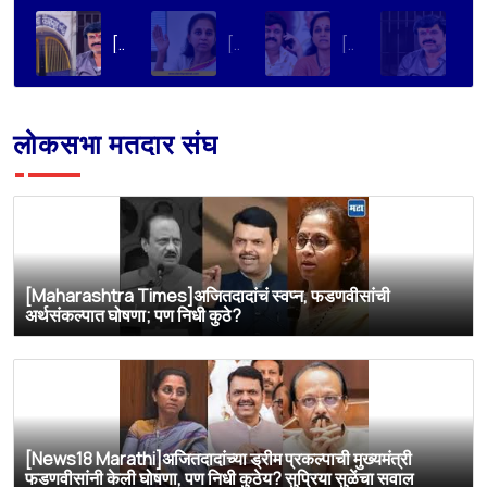
[Loksatta]संतोष देशमुख हत्या प्रकरण : वाल्मिक कराडची रवानगी नागपूर कारागृहात करण्याची सुप्रिया सुळेंची मागणी
[Dainik Prabhat]‘वाल्मिक कराडला बीड कारागृहातून नागपूरला हलवा’; सुप्रिया सुळेंची मुख्यमंत्र्यांकडे मोठी मागणी
[Deshonnati]वाल्मिक कराडला बीड कारागृहातून नागपूरला हलवणार? सुप्रिया सुळे यांची मुख्यमंत्र्यांकडे मोठी मागणी
[TV9 Marathi]मोठी बातमी! वाल्मिक कराडच्या अडचणी वाढल्या? सुप्रिया सुळेंच्या त्या ट्विटने मोठी खळबळ, कराडला आता थेट…
लोकसभा मतदार संघ
[Maharashtra Times]अजितदादांचं स्वप्न, फडणवीसांची
अर्थसंकल्पात घोषणा; पण निधी कुठे?
[News18 Marathi]अजितदादांच्या ड्रीम प्रकल्पाची मुख्यमंत्री
फडणवीसांनी केली घोषणा, पण निधी कुठेय? सुप्रिया सुळेंचा सवाल