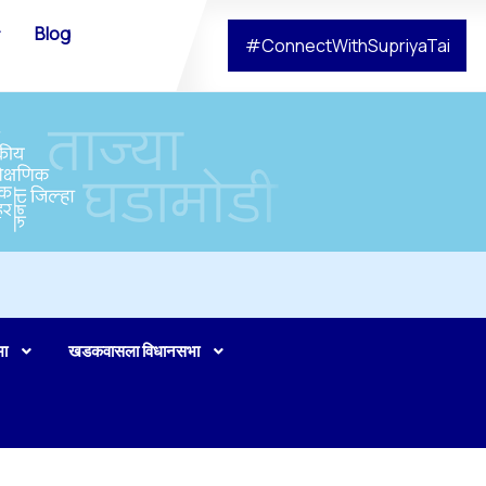
Blog
#ConnectWithSupriyaTai
भा
खडकवासला विधानसभा