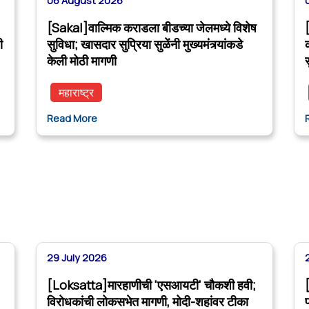
06 August 2026
[Sakal]वाल्मिक कराडला बीडच्या जेलमध्ये विशेष
ी
सुविधा; खासदार सुप्रिया सुळेंनी मुख्यमंत्र्यांकडे
केली मोठी मागणी
महाराष्ट्र
Read More
29 July 2026
[Loksatta]मारहाणीची 'एसआयटी' चौकशी हवी;
विरोधकांची लोकसभेत मागणी, मोदी-शहांवर टीका