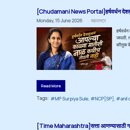
[Chudamani News Portal]हर्षवर्धन देशमुखा
Monday, 15 June 2026
महाराष्ट्र
हर्षवर्ध
जपली, त्
कौतुक के
Read More
Tags:
MP Surpiya Sule
NCP[SP]
anil
[Time Maharashtra]सत्ता आणण्यासाठी गलिच्