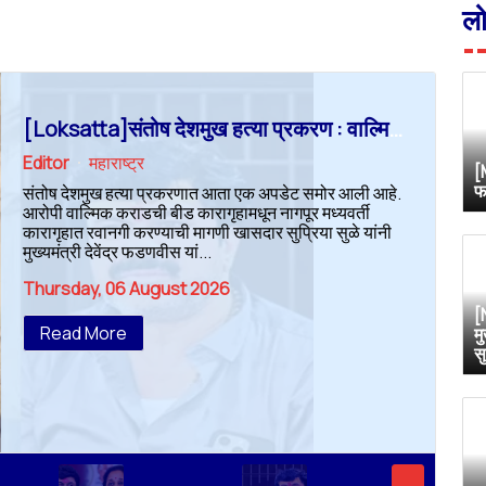
ल
[Loksatta]संतोष देशमुख हत्या प्रकरण : वाल्मिक कराडची रवानगी नागपूर कारागृहात करण्याची सुप्रिया सुळेंची मागणी
Editor
महाराष्ट्र
[
फ
संतोष देशमुख हत्या प्रकरणात आता एक अपडेट समोर आली आहे.
आरोपी वाल्मिक कराडची बीड कारागृहामधून नागपूर मध्यवर्ती
कारागृहात रवानगी करण्याची मागणी खासदार सुप्रिया सुळे यांनी
मुख्यमंत्री देवेंद्र फडणवीस यां...
Thursday, 06 August 2026
[
Read More
म
स