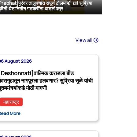
Prabhat]पुरंदर तालुक्यात संपूर्ण टोलमाफी द्या! सुप्रिया
[Sakal]वाल्मिक कराडला बीडच्या जेलमध्ये विशेष सुविधा; खासदार सुप्रिया सुळेंनी मुख्यमंत्र्यांकडे केली मोठी मागणी
[ABP MAJHA]वाल्मिक कराडला नागपूर कारागृहात पाठवा, पोलिसांवरही गुन्हे दाखल करा; सुप्रिया सुळेंची CM फडणवीसांकडे मागणी
[ABP MAJHA]दी. बा. पाटील विमानतळ नावासाठी दिल्लीत सर्वपक्षीय खासदार एकवटले
ुळेंनी थेट नितीन गडकरींना धाडलं पत्र
View all
06 August 2026
[Deshonnati]वाल्मिक कराडला बीड
कारागृहातून नागपूरला हलवणार? सुप्रिया सुळे यांची
ुख्यमंत्र्यांकडे मोठी मागणी
महाराष्ट्र
Read More