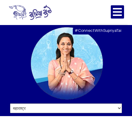
#ConnectWithSupriyaTai