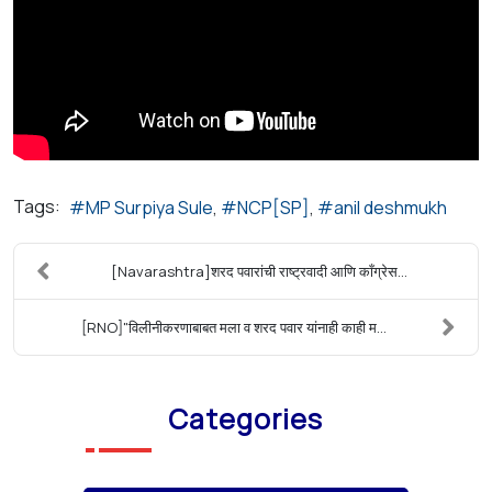
Tags:
MP Surpiya Sule
NCP[SP]
anil deshmukh
[Navarashtra]शरद पवारांची राष्ट्रवादी आणि काँग्रेस...
[RNO]"विलीनीकरणाबाबत मला व शरद पवार यांनाही काही म...
Categories