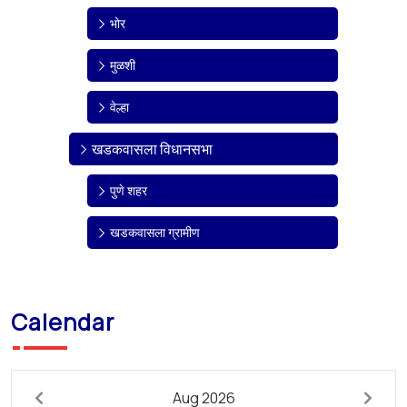
भोर
मुळशी
वेल्हा
खडकवासला विधानसभा
पुणे शहर
खडकवासला ग्रामीण
Calendar
Aug 2026