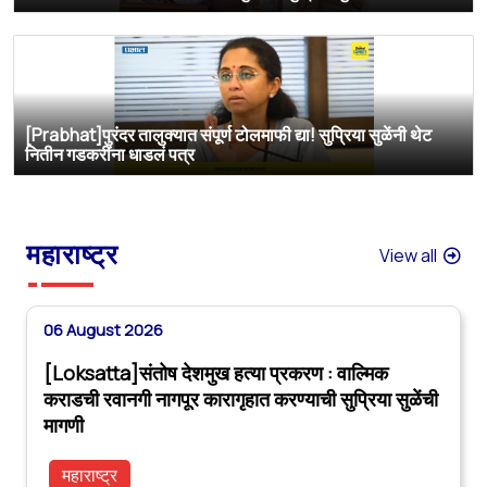
[Prabhat]पुरंदर तालुक्यात संपूर्ण टोलमाफी द्या! सुप्रिया सुळेंनी थेट
नितीन गडकरींना धाडलं पत्र
महाराष्ट्र
View all
06 August 2026
[Loksatta]संतोष देशमुख हत्या प्रकरण : वाल्मिक
कराडची रवानगी नागपूर कारागृहात करण्याची सुप्रिया सुळेंची
मागणी
महाराष्ट्र