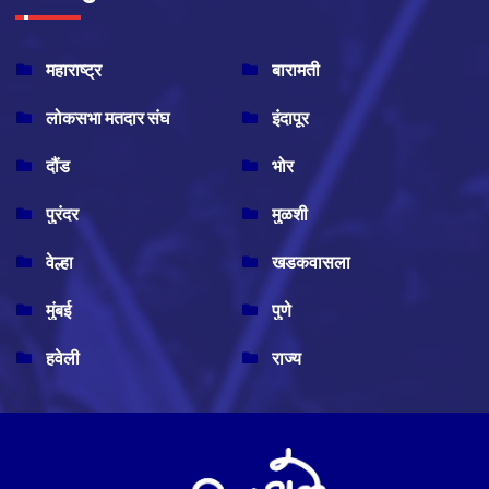
महाराष्ट्र
बारामती
लोकसभा मतदार संघ
इंदापूर
दौंड
भोर
पुरंदर
मुळशी
वेल्हा
खडकवासला
मुंबई
पुणे
हवेली
राज्य