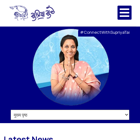
#ConnectWithSupriyaTai
Latest News