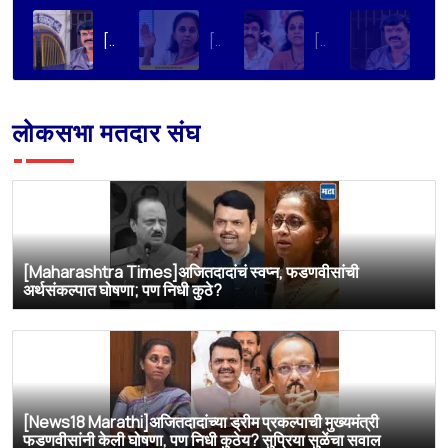
[Loksatta]संतोष देशमुख हत्या प्रकरण : वाल्मिक कराडची रवानगी नागपूर कारागृहात करण्याची सुप्रिया सुळेंची मागणी
[Dainik Prabhat]‘वाल्मिक कराडला बीड कारागृहातून नागपूरला हलवा’; सुप्रिया सुळेंची मुख्यमंत्र्यांकडे मोठी मागणी
[Deshonnati]वाल्मिक कराडला बीड कारागृहातून नागपूरला हलवणार? सुप्रिया सुळे यांची मुख्यमंत्र्यांकडे मोठी मागणी
[TV9 Marathi]मोठी बातमी! वाल्मिक कराडच्या अडचणी वाढल्या? सुप्रिया सुळेंच्या त्या ट्विटने मोठी खळबळ, कराडला आता थेट…
लोकसभा मतदार संघ
[Maharashtra Times]अजितदादांचं स्वप्न, फडणवीसांची
अर्थसंकल्पात घोषणा; पण निधी कुठे?
[News18 Marathi]अजितदादांच्या ड्रीम प्रकल्पाची मुख्यमंत्री
फडणवीसांनी केली घोषणा, पण निधी कुठेय? सुप्रिया सुळेंचा सवाल