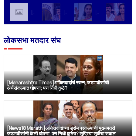
[Soha Ali Khan]Supriya Sule on Family, Power & Politics | Soha Ali Khan | Supriya Sule | All About Her
[Loksatta]संतोष देशमुख हत्या प्रकरण : वाल्मिक कराडची रवानगी नागपूर कारागृहात करण्याची सुप्रिया सुळेंची मागणी
[Dainik Prabhat]‘वाल्मिक कराडला बीड कारागृहातून नागपूरला हलवा’; सुप्रिया सुळेंची मुख्यमंत्र्यांकडे मोठी मागणी
[Deshonnati]वाल्मिक कराडला बीड कारागृहातून नागपूरला हलवणार? सुप्रिया सुळे यांची मुख्यमंत्र्यांकडे मोठी मागणी
लोकसभा मतदार संघ
[Maharashtra Times]अजितदादांचं स्वप्न, फडणवीसांची
अर्थसंकल्पात घोषणा; पण निधी कुठे?
[News18 Marathi]अजितदादांच्या ड्रीम प्रकल्पाची मुख्यमंत्री
फडणवीसांनी केली घोषणा, पण निधी कुठेय? सुप्रिया सुळेंचा सवाल