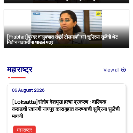
[Prabhat]पुरंदर तालुक्यात संपूर्ण टोलमाफी द्या! सुप्रिया सुळेंनी थेट
नितीन गडकरींना धाडलं पत्र
महाराष्ट्र
View all
06 August 2026
[Loksatta]संतोष देशमुख हत्या प्रकरण : वाल्मिक
कराडची रवानगी नागपूर कारागृहात करण्याची सुप्रिया सुळेंची
मागणी
महाराष्ट्र