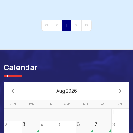
1
First Page
Previous Page
Next Page
Last Page
Calendar
Aug 2026
SUN
MON
TUE
WED
THU
FRI
SAT
1
2
3
4
5
6
7
8