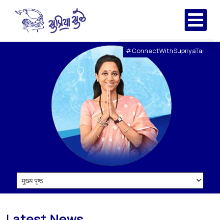
#ConnectWithSupriyaTai
Latest News